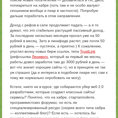
поиске новых посетителей — добавляться в ЯК, дмоз,
попиариться на хабре (хоть там и не особо жалуют
сеошников вообще и пиар в частности). Попробую
дальше поработать в этом направлении.
Доход с рефов в сапе продолжает падать — а я то
думал, что это стабильно растущий пассивный доход..
За последние несколько месяцев просел уже на 50
рублей в месяц. Зато в линкфиде растет, уже почти 50
рублей в день — пустячок, а приятно ) К сожалению,
упустил волну новых бирж ссылок, типа
TrustLink
(рефссылка
Ленивого
, который за первый же месяц
работы довел заработок там до 3000 рублей в день —
вот что значит хорошие сайты =), но в принципе не так
уж страшно (да и интереса в подобном пиаре нет, сам к
тому же нормально опробовать не могу).
Кстати, никто не в курсе, где собираются убер веб 2.0
разработчики, которые создают классные сайты/
сервисы? Понятно, что на хабре, стартаппойнте,
программистских форумах, но есть ли
специализированный ресурс (скорее всего типа хабра
— коллективный блог)? Если есть — хотелось бы