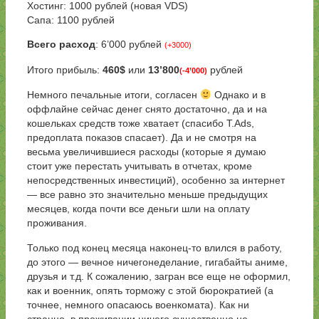
Хостинг: 1000 рублей (новая VDS)
Сапа: 1100 рублей
Всего расход
: 6’000 рублей
(+3000)
Итого прибыль:
460$
или
13’800
рублей
(-4’000)
Немного печальные итоги, согласен
Однако и в
оффлайне сейчас денег снято достаточно, да и на
кошельках средств тоже хватает (спасибо T.Ads,
предоплата показов спасает). Да и не смотря на
весьма увеличившиеся расходы (которые я думаю
стоит уже перестать учитывать в отчетах, кроме
непосредственных инвестиций), особенно за интернет
— все равно это значительно меньше предыдущих
месяцев, когда почти все деньги шли на оплату
проживания.
Только под конец месяца наконец-то влился в работу,
до этого — вечное ничегонеделание, гигабайты аниме,
друзья и т.д. К сожалению, загран все еще не оформил,
как и военник, опять торможу с этой бюрократией (а
точнее, немного опасаюсь военкомата). Как ни
странно, в проживании ничего существенно не