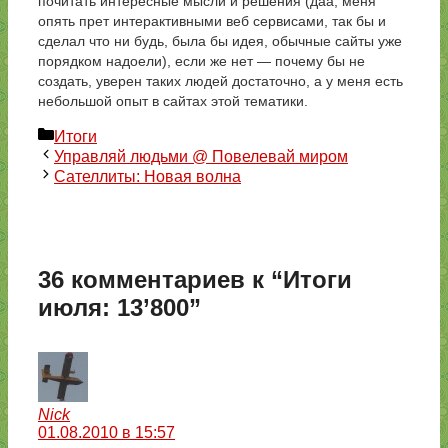
почитать интересные мысли и решения (даа, меня
опять прет интерактивными веб сервисами, так бы и
сделал что ни будь, была бы идея, обычные сайты уже
порядком надоели), если же нет — почему бы не
создать, уверен таких людей достаточно, а у меня есть
небольшой опыт в сайтах этой тематики.
Рубрики
Итоги
Управляй людьми @ Повелевай миром
Сателлиты: Новая волна
36 комментариев к “Итоги
июля: 13’800”
Nick
01.08.2010 в 15:57