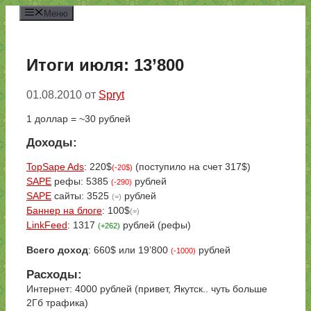
Перейти
Меню
к
содержимому
Итоги июля: 13’800
01.08.2010
от
Spryt
1 доллар = ~30 рублей
Доходы:
TopSape Ads
: 220$
(поступило на счет 317$)
(-20$)
SAPE
рефы: 5385
рублей
(-290)
SAPE
сайты: 3525
рублей
(=)
Баннер на блоге
: 100$
(=)
LinkFeed
: 1317
рублей (рефы)
(+262)
Всего доход
: 660$ или 19’800
рублей
(-1000)
Расходы:
Интернет: 4000 рублей (привет, Якутск.. чуть больше
2Гб трафика)