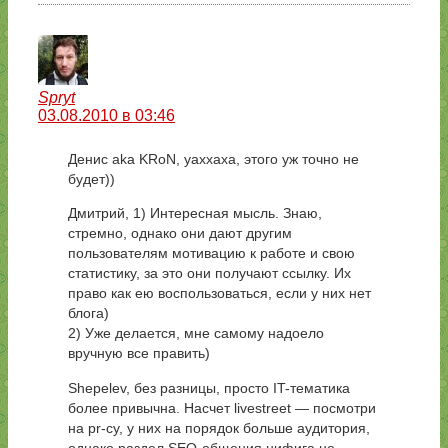
Spryt
03.08.2010 в 03:46
Денис aka KRoN, уаххаха, этого уж точно не
будет))
Дмитрий, 1) Интересная мысль. Знаю,
стремно, однако они дают другим
пользователям мотивацию к работе и свою
статистику, за это они получают ссылку. Их
право как ею воспользоваться, если у них нет
блога)
2) Уже делается, мне самому надоело
вручную все править)
Shepelev, без разницы, просто IT-тематика
более привычна. Насчет livestreet — посмотри
на pr-cy, у них на порядок больше аудитория,
однако раздел SEO-общения нифига не