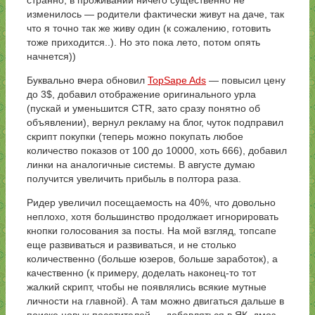
изменилось — родители фактически живут на даче, так
что я точно так же живу один (к сожалению, готовить
тоже приходится..). Но это пока лето, потом опять
начнется))
Буквально вчера обновил
TopSape Ads
— повысил цену
до 3$, добавил отображение оригинального урла
(пускай и уменьшится CTR, зато сразу понятно об
объявлении), вернул рекламу на блог, чуток подправил
скрипт покупки (теперь можно покупать любое
количество показов от 100 до 10000, хоть 666), добавил
линки на аналогичные системы. В августе думаю
получится увеличить прибыль в полтора раза.
Ридер увеличил посещаемость на 40%, что довольно
неплохо, хотя большинство продолжает игнорировать
кнопки голосования за посты. На мой взгляд, топсапе
еще развиваться и развиваться, и не столько
количественно (больше юзеров, больше заработок), а
качественно (к примеру, доделать наконец-то тот
жалкий скрипт, чтобы не появлялись всякие мутные
личности на главной). А там можно двигаться дальше в