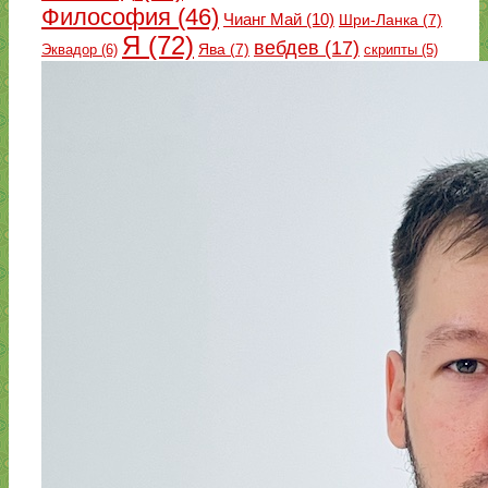
Философия
(46)
Чианг Май
(10)
Шри-Ланка
(7)
Я
(72)
вебдев
(17)
Эквадор
(6)
Ява
(7)
скрипты
(5)