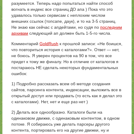
разумеется. Теперь надо попытаться найти способ
вогнать в индекс все страниц ДО апа ) Пока что это
удавалось только сервисам с неплохим числом
внешних ссылок (топсапе, даук), и то на 3-5 страниц.
Не знаю как сейчас с апдейтами, но судя по
последним
архивам
следующий ап должен быть 1-5-го числа.
Комментарий
GoldRush
к прошлой записи: «Не боишся,
что повториться история с каталогами?». Ответ — нет,
не боюсь. Я уверен процентов на 90 в том, что все
придет к тому же финалу. Но в отличие от каталогов я
постараюсь НЕ сделать некоторых фундаментальных
ошибок:
1) Подробно рассказать всем об методе создания
сайтов, парсинга контента, индексации, выложить все в
открытый доступ или продавать (то есть как я делал это
с каталогами). Нет, нет и еще раз нет )
2) Делать все однообразно. Каталоги были на
одинаковом движке, с одинаковым контентом, в одном
потоке. Я собираюсь уже делать парсеры другого
контента, портировать его на другие движки, ну и