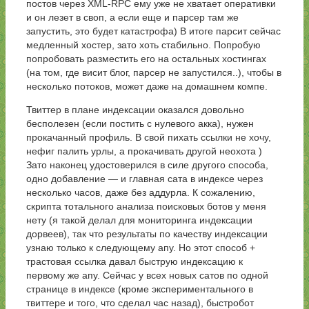
постов через XML-RPC ему уже не хватает оперативки
и он лезет в своп, а если еще и парсер там же
запустить, это будет катастрофа) В итоге парсит сейчас
медленный хостер, зато хоть стабильно. Попробую
попробовать разместить его на остальных хостингах
(на том, где висит блог, парсер не запустился..), чтобы в
несколько потоков, может даже на домашнем компе.
Твиттер в плане индексации оказался довольно
бесполезен (если постить с нулевого акка), нужен
прокачанный профиль. В свой пихать ссылки не хочу,
нефиг палить урлы, а прокачивать другой неохота )
Зато наконец удостоверился в силе другого способа,
одно добавление — и главная сата в индексе через
несколько часов, даже без аддурла. К сожалению,
скрипта тотального анализа поисковых ботов у меня
нету (я такой делал для мониторинга индексации
дорвеев), так что результаты по качеству индексации
узнаю только к следующему апу. Но этот способ +
трастовая ссылка давал быструю индексацию к
первому же апу. Сейчас у всех новых сатов по одной
странице в индексе (кроме экспериментального в
твиттере и того, что сделал час назад), быстробот