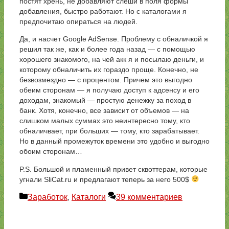
постят хрень, не добавляют слеши в поля формы
добавления, быстро работают. Но с каталогами я
предпочитаю опираться на людей.
Да, и насчет Google AdSense. Проблему с обналичкой я
решил так же, как и более года назад — с помощью
хорошего знакомого, на чей акк я и посылаю деньги, и
которому обналичить их гораздо проще. Конечно, не
безвозмездно — с процентом. Причем это выгодно
обеим сторонам — я получаю доступ к адсенсу и его
доходам, знакомый — простую денежку за поход в
банк. Хотя, конечно, все зависит от объемов — на
слишком малых суммах это неинтересно тому, кто
обналичвает, при больших — тому, кто зарабатывает.
Но в данный промежуток времени это удобно и выгодно
обоим сторонам…
P.S. Большой и пламенный привет сквоттерам, которые
угнали SliCat.ru и предлагают теперь за него 500$
Рубрики
Заработок
,
Каталоги
39 комментариев