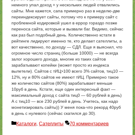
немного упал доход + у нескольких людей отвалились
сайты. Мне кажется, сапа примерно раз в неделю-две
переиндексирует сайты, потому что к примеру сайт с
проблемной кодировкой ушел в еррор гораздо позже
переноса сайта, которые и вызвали баг. Видимо, сейчас
как раз был подобный день. Количественно кстати в
рейтинге лидируют именно те, кто делает сателлиты, а
вот качественно, по доходу — СДЛ. Еще я выяснил, что
огромное число страниц (больше 10000) — не всегда
залог хорошего дохода, многие из таких сайтов
зарабатывают копейки (может просто из индекса
вылетели). Сайтов с тИЦ>100 всего 3% сайтов, тиц10 —
12%, ну и 80% сайтов не имеют тИЦ. Примерно такое
же количество сайтов (80%) зарабатывает меньше
10руб в день. Кстати, еще один интересный факт —
максимальный доход с сайта тиц0 — 60 рублей в день)
А с тиц10 — все 230 рублей в день. Учитесь, как надо
монетизировать сайты)) У меня пока-что рекорд 40руб
в день с нулевого (сейчас скатился до 30).
Рубрики
Каталоги
,
Сателлиты
70 комментариев