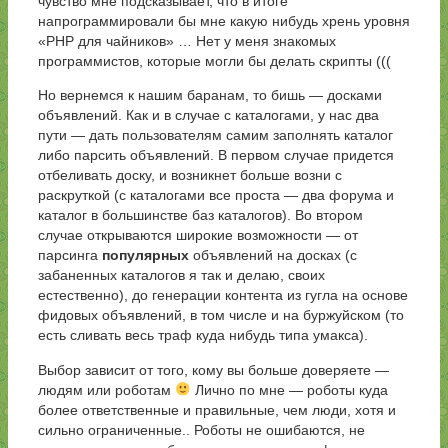
чувство мне подсказывает, что в итоге
напрограммировали бы мне какую нибудь хрень уровня
«PHP для чайников» … Нет у меня знакомых
программистов, которые могли бы делать скрипты (((
Но вернемся к нашим баранам, то бишь — досками
объявлений. Как и в случае с каталогами, у нас два
пути — дать пользователям самим заполнять каталог
либо парсить объявлений. В первом случае придется
отбеливать доску, и возникнет больше возни с
раскруткой (с каталогами все проста — два форума и
каталог в большинстве баз каталогов). Во втором
случае открываются широкие возможности — от
парсинга
популярных
объявлений на досках (с
забаненных каталогов я так и делаю, своих
естественно), до генерации контента из гугла на основе
фидовых объявлений, в том числе и на буржуйском (то
есть сливать весь траф куда нибудь типа умакса).
Выбор зависит от того, кому вы больше доверяете —
людям или роботам
Лично по мне — роботы куда
более ответственные и правильные, чем люди, хотя и
сильно ограниченные.. Роботы не ошибаются, не