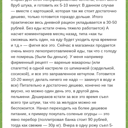
8руб штука, и готовить их 5-10 минут. В данном случае
— вместе с картошкой, которая так же стоит достаточно
дешево, только готовится гораздо дольше. Итого
практически весь дневной рацион укладывается в 30-50
рублей. Без еды кстати очень тяжело работается) А
насчет комментариев месяц назад, типа «как ты
сможешь жить один, на еду будет уходить куча времени
и т.д.» — фигня все это. Сейчас в магазинах продается
очень много легкоприготавлиемой еды, так что с голоду
не помрешь (были бы деньги). У меня например
фирменный рецепт — вареные макароны (или
спагетти) в одной кастрюле со шпикачкой (сарделькой,
сосиской), и все это заправленное кетчупом. Готовится
10-20 минут, делать ничего не надо — закинул в воду и
все) Питательно и достаточно дешево, конечно не так
вкусно, но можно один день это, в другой день
пельмени. Дошираков кстати за все это время съел
всего три штуки, так что за желудок можно не
беспокоится. Начал переходить на более дешевое
питание, к примеру покупать соленые огурцы — это
явно перебор (поллитровая банка стоит 90 рублей,
тогда как свежие — 30р кг). Вчера в одну рожу съел 5-