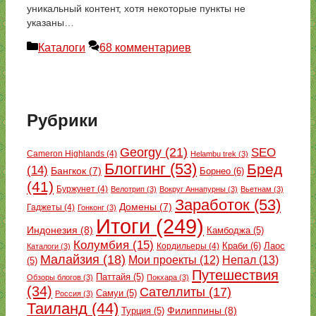
уникальный контент, хотя некоторые пункты не
указаны…
Рубрики
Каталоги
68 комментариев
Рубрики
Georgy
(21)
SEO
Cameron Highlands
(4)
Helambu trek
(3)
Блоггинг
(53)
Бред
(14)
Бангкок
(7)
Борнео
(6)
(41)
Буржунет
(4)
Велотрип
(3)
Вокруг Аннапурны
(3)
Вьетнам
(3)
Заработок
(53)
Домены
(7)
Гаджеты
(4)
Гонконг
(3)
Итоги
(249)
Индонезия
(8)
Камбоджа
(5)
Колумбия
(15)
Краби
(6)
Кордильеры
(4)
Лаос
Каталоги
(3)
Малайзия
(18)
Непал
(13)
Мои проекты
(12)
(5)
Путешествия
Паттайя
(5)
Обзоры блогов
(3)
Покхара
(3)
(34)
Сателлиты
(17)
Самуи
(5)
Россия
(3)
Таиланд
(44)
Филиппины
(8)
Турция
(5)