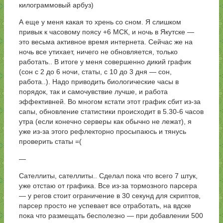
килограммовый арбуз)
А еще у меня какая то хрень со сном. Я слишком
привык к часовому поясу +6 МСК, и ночь в Якутске —
это весьма активное время интернета. Сейчас же на
ночь все утихает, ничего не обновляется, только
работать.. В итоге у меня совершенно дикий график
(сон с 2 до 6 ночи, статы, с 10 до 3 дня — сон,
работа..). Надо приводить биологические часы в
порядок, так и самочувствие лучше, и работа
эффективней. Во многом кстати этот график сбит из-за
сапы, обновление статистики происходит в 5.30-6 часов
утра (если конечно серверы как обычно не лежат), я
уже из-за этого рефлекторно просыпаюсь и тянусь
проверить статы =(
—
Сателлиты, сателлиты.. Сделал пока что всего 7 штук,
уже отстаю от графика. Все из-за тормозного парсера
— у регов стоит ограничение в 30 секунд для скриптов,
парсер просто не успевает все отработать, на вдске
пока что размещать бесполезно — при добавлении 500