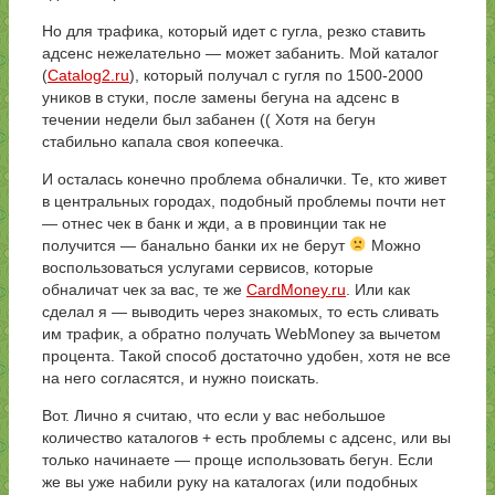
Но для трафика, который идет с гугла, резко ставить
адсенс нежелательно — может забанить. Мой каталог
(
Catalog2.ru
), который получал с гугля по 1500-2000
уников в стуки, после замены бегуна на адсенс в
течении недели был забанен (( Хотя на бегун
стабильно капала своя копеечка.
И осталась конечно проблема обналички. Те, кто живет
в центральных городах, подобный проблемы почти нет
— отнес чек в банк и жди, а в провинции так не
получится — банально банки их не берут
Можно
воспользоваться услугами сервисов, которые
обналичат чек за вас, те же
CardMoney.ru
. Или как
сделал я — выводить через знакомых, то есть сливать
им трафик, а обратно получать WebMoney за вычетом
процента. Такой способ достаточно удобен, хотя не все
на него согласятся, и нужно поискать.
Вот. Лично я считаю, что если у вас небольшое
количество каталогов + есть проблемы с адсенс, или вы
только начинаете — проще использовать бегун. Если
же вы уже набили руку на каталогах (или подобных