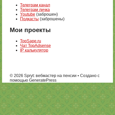
Телеграм канал
Телеграм личка
Youtube
(заброшен)
Подкасты
(заброшены)
Мои проекты
TopSape.ru
Чат TopAdsense
IP калькулятор
© 2026 Spryt: вебмастер на пенсии
• Создано с
помощью GeneratePress