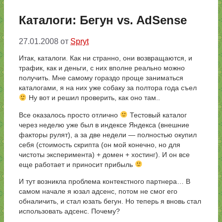
Каталоги: Бегун vs. AdSense
27.01.2008
от
Spryt
Итак, каталоги. Как ни странно, они возвращаются, и
трафик, как и деньги, с них вполне реально можно
получить. Мне самому гораздо проще заниматься
каталогами, я на них уже собаку за полтора года съел
Ну вот и решил проверить, как оно там..
Все оказалось просто отлично
Тестовый каталог
через неделю уже был в индексе Яндекса (внешние
факторы рулят), а за две недели — полностью окупил
себя (стоимость скрипта (он мой конечно, но для
чистоты эксперимента) + домен + хостинг). И он все
еще работает и приносит прибыль
И тут возникла проблема контекстного партнера… В
самом начале я юзал адсенс, потом не смог его
обналичить, и стал юзать бегун. Но теперь я вновь стал
использовать адсенс. Почему?