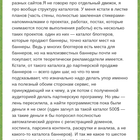
разных сайтов.Я не говорю про отдельный движок, я
про вообще структуру каталогов. У меня кстати в листке
планов (часть стены, полностью заклееная стикерами-
напоминалками о проектах, работах, постах, которые
снимаются после выполнения работы) есть несколько
таких проектов. один из них — каталог блоггеров,
которые продают баннеры, точно каталог мест на
баннеры. Ведь у многих блоггеров есть места для
баннеров, но на малоизвестных баннеры почти не
покупают, хотя теоретически рекламодатели имеется.
Кстати, от такого каталога до партнерской продаже
баннеров — всего один шаг, но что-то мне
подсказывает, что изначально надо делать упор именно
на полезный обоим сторонам сервис, не
принуждающий ни к чему, а уж потом с полученной
аудиторией делать партнерскую программу. Но увы —
лень пересилила, а найти программистов пока были
деньги я не смог (один загнул за такой каталог 500$ —
за такие деньги я бы попросил послностью
автоматический дорген с регистрацией доменов,
хостинга, парсинга контента, раскрутки и анализа, а не
какого-то каталога баннеров). И так же какое то шестое