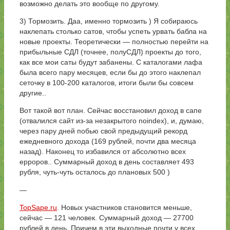
возможно делать это вообще по другому.
3) Тормозить. Даа, именно тормозить ) Я собираюсь
наклепать столько сатов, чтобы успеть урвать бабла на
новые проекты. Теоретически — полностью перейти на
прибыльные СДЛ (точнее, полуСДЛ) проекты до того,
как все мои саты будут забанены. С каталогами лафа
была всего пару месяцев, если бы до этого наклепал
сеточку в 100-200 каталогов, итоги были бы совсем
другие..
Вот такой вот план. Сейчас восстановил доход в сапе
(отвалился сайт из-за незакрытого noindex), и, думаю,
через пару дней побью свой предыдущий рекорд
ежедневного дохода (169 рублей, почти два месяца
назад). Наконец то избавился от абсолютно всех
ерроров.. Суммарный доход в день составляет 493
рубля, чуть-чуть осталось до плановых 500 )
—
TopSape.ru
. Новых участников становится меньше,
сейчас — 121 человек. Суммарный доход — 27700
рублей в день. Причем в эти выходные почти у всех