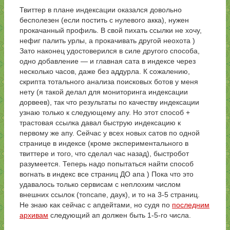
Твиттер в плане индексации оказался довольно
бесполезен (если постить с нулевого акка), нужен
прокачанный профиль. В свой пихать ссылки не хочу,
нефиг палить урлы, а прокачивать другой неохота )
Зато наконец удостоверился в силе другого способа,
одно добавление — и главная сата в индексе через
несколько часов, даже без аддурла. К сожалению,
скрипта тотального анализа поисковых ботов у меня
нету (я такой делал для мониторинга индексации
дорвеев), так что результаты по качеству индексации
узнаю только к следующему апу. Но этот способ +
трастовая ссылка давал быструю индексацию к
первому же апу. Сейчас у всех новых сатов по одной
странице в индексе (кроме экспериментального в
твиттере и того, что сделал час назад), быстробот
разумеется. Теперь надо попытаться найти способ
вогнать в индекс все страниц ДО апа ) Пока что это
удавалось только сервисам с неплохим числом
внешних ссылок (топсапе, даук), и то на 3-5 страниц.
Не знаю как сейчас с апдейтами, но судя по
последним
архивам
следующий ап должен быть 1-5-го числа.