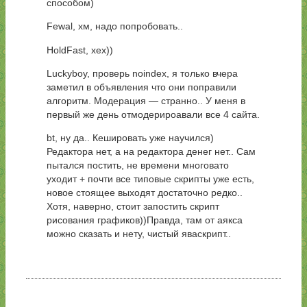
способом)
Fewal, хм, надо попробовать..
HoldFast, хех))
Luckyboy, проверь noindex, я только вчера
заметил в объявления что они поправили
алгоритм. Модерация — странно.. У меня в
первый же день отмодерироавали все 4 сайта.
bt, ну да.. Кешировать уже научился)
Редактора нет, а на редактора денег нет.. Сам
пытался постить, не времени многовато
уходит + почти все типовые скрипты уже есть,
новое стоящее выходят достаточно редко..
Хотя, наверно, стоит запостить скрипт
рисования графиков))Правда, там от аякса
можно сказать и нету, чистый яваскрипт..