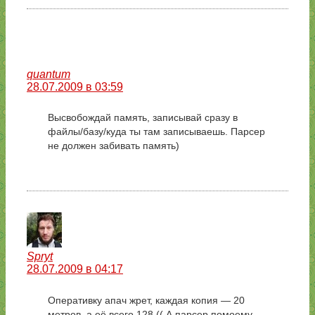
quantum
28.07.2009 в 03:59
Высвобождай память, записывай сразу в
файлы/базу/куда ты там записываешь. Парсер
не должен забивать память)
Spryt
28.07.2009 в 04:17
Оперативку апач жрет, каждая копия — 20
метров, а её всего 128 (( А парсер помоему