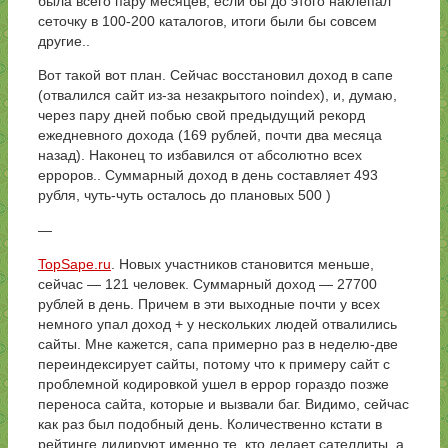
была всего пару месяцев, если бы до этого наклепал
сеточку в 100-200 каталогов, итоги были бы совсем
другие..
Вот такой вот план. Сейчас восстановил доход в сапе
(отвалился сайт из-за незакрытого noindex), и, думаю,
через пару дней побью свой предыдущий рекорд
ежедневного дохода (169 рублей, почти два месяца
назад). Наконец то избавился от абсолютно всех
ерроров.. Суммарный доход в день составляет 493
рубля, чуть-чуть осталось до плановых 500 )
—
TopSape.ru
. Новых участников становится меньше,
сейчас — 121 человек. Суммарный доход — 27700
рублей в день. Причем в эти выходные почти у всех
немного упал доход + у нескольких людей отвалились
сайты. Мне кажется, сапа примерно раз в неделю-две
переиндексирует сайты, потому что к примеру сайт с
проблемной кодировкой ушел в еррор гораздо позже
переноса сайта, которые и вызвали баг. Видимо, сейчас
как раз был подобный день. Количественно кстати в
рейтинге лидируют именно те, кто делает сателлиты, а