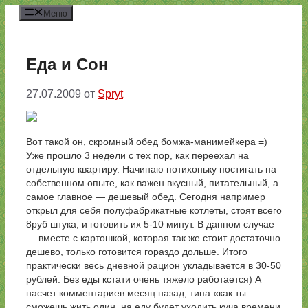
Перейти
Меню
к
содержимому
Еда и Сон
27.07.2009
от
Spryt
Вот такой он, скромный обед бомжа-манимейкера =)
Уже прошло 3 недели с тех пор, как переехал на
отдельную квартиру. Начинаю потихоньку постигать на
собственном опыте, как важен вкусный, питательный, а
самое главное — дешевый обед. Сегодня например
открыл для себя полуфабрикатные котлеты, стоят всего
8руб штука, и готовить их 5-10 минут. В данном случае
— вместе с картошкой, которая так же стоит достаточно
дешево, только готовится гораздо дольше. Итого
практически весь дневной рацион укладывается в 30-50
рублей. Без еды кстати очень тяжело работается) А
насчет комментариев месяц назад, типа «как ты
сможешь жить один, на еду будет уходить куча времени