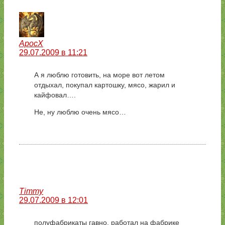
ApocX
29.07.2009 в 11:21
А я люблю готовить, на море вот летом
отдыхал, покупал картошку, мясо, жарил и
кайфовал….
Не, ну люблю очень мясо…
Timmy
29.07.2009 в 12:01
полуфабрикаты гавно. работал на фабрике