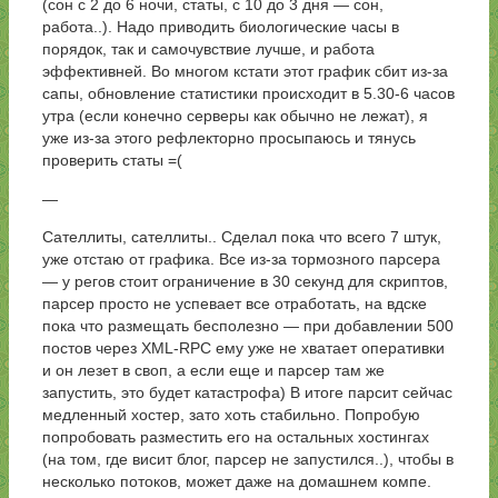
(сон с 2 до 6 ночи, статы, с 10 до 3 дня — сон,
работа..). Надо приводить биологические часы в
порядок, так и самочувствие лучше, и работа
эффективней. Во многом кстати этот график сбит из-за
сапы, обновление статистики происходит в 5.30-6 часов
утра (если конечно серверы как обычно не лежат), я
уже из-за этого рефлекторно просыпаюсь и тянусь
проверить статы =(
—
Сателлиты, сателлиты.. Сделал пока что всего 7 штук,
уже отстаю от графика. Все из-за тормозного парсера
— у регов стоит ограничение в 30 секунд для скриптов,
парсер просто не успевает все отработать, на вдске
пока что размещать бесполезно — при добавлении 500
постов через XML-RPC ему уже не хватает оперативки
и он лезет в своп, а если еще и парсер там же
запустить, это будет катастрофа) В итоге парсит сейчас
медленный хостер, зато хоть стабильно. Попробую
попробовать разместить его на остальных хостингах
(на том, где висит блог, парсер не запустился..), чтобы в
несколько потоков, может даже на домашнем компе.