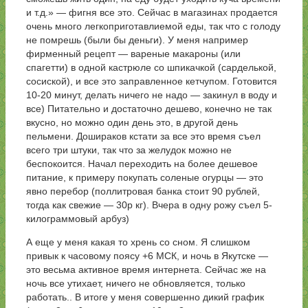
и т.д.» — фигня все это. Сейчас в магазинах продается
очень много легкоприготавлиемой еды, так что с голоду
не помрешь (были бы деньги). У меня например
фирменный рецепт — вареные макароны (или
спагетти) в одной кастрюле со шпикачкой (сарделькой,
сосиской), и все это заправленное кетчупом. Готовится
10-20 минут, делать ничего не надо — закинул в воду и
все) Питательно и достаточно дешево, конечно не так
вкусно, но можно один день это, в другой день
пельмени. Дошираков кстати за все это время съел
всего три штуки, так что за желудок можно не
беспокоится. Начал переходить на более дешевое
питание, к примеру покупать соленые огурцы — это
явно перебор (поллитровая банка стоит 90 рублей,
тогда как свежие — 30р кг). Вчера в одну рожу съел 5-
килограммовый арбуз)
А еще у меня какая то хрень со сном. Я слишком
привык к часовому поясу +6 МСК, и ночь в Якутске —
это весьма активное время интернета. Сейчас же на
ночь все утихает, ничего не обновляется, только
работать.. В итоге у меня совершенно дикий график