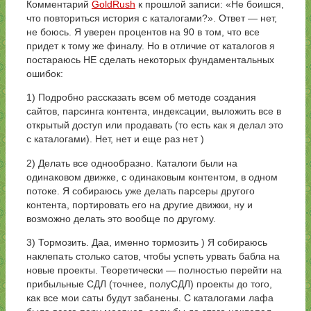
Комментарий
GoldRush
к прошлой записи: «Не боишся,
что повториться история с каталогами?». Ответ — нет,
не боюсь. Я уверен процентов на 90 в том, что все
придет к тому же финалу. Но в отличие от каталогов я
постараюсь НЕ сделать некоторых фундаментальных
ошибок:
1) Подробно рассказать всем об методе создания
сайтов, парсинга контента, индексации, выложить все в
открытый доступ или продавать (то есть как я делал это
с каталогами). Нет, нет и еще раз нет )
2) Делать все однообразно. Каталоги были на
одинаковом движке, с одинаковым контентом, в одном
потоке. Я собираюсь уже делать парсеры другого
контента, портировать его на другие движки, ну и
возможно делать это вообще по другому.
3) Тормозить. Даа, именно тормозить ) Я собираюсь
наклепать столько сатов, чтобы успеть урвать бабла на
новые проекты. Теоретически — полностью перейти на
прибыльные СДЛ (точнее, полуСДЛ) проекты до того,
как все мои саты будут забанены. С каталогами лафа