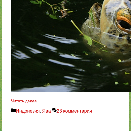
Читать далее
Рубрики
Индонезия
,
Ява
23 комментария