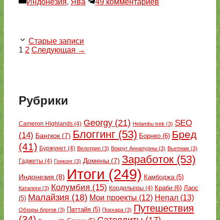
Рубрики
Индонезия
,
Ява
49 комментариев
Старые записи
Страница
Страница
1
2
Следующая
→
Рубрики
Georgy
(21)
SEO
Cameron Highlands
(4)
Helambu trek
(3)
Блоггинг
(53)
Бред
(14)
Бангкок
(7)
Борнео
(6)
(41)
Буржунет
(4)
Велотрип
(3)
Вокруг Аннапурны
(3)
Вьетнам
(3)
Заработок
(53)
Домены
(7)
Гаджеты
(4)
Гонконг
(3)
Итоги
(249)
Индонезия
(8)
Камбоджа
(5)
Колумбия
(15)
Краби
(6)
Кордильеры
(4)
Лаос
Каталоги
(3)
Малайзия
(18)
Непал
(13)
Мои проекты
(12)
(5)
Путешествия
Паттайя
(5)
Обзоры блогов
(3)
Покхара
(3)
(34)
Сателлиты
(17)