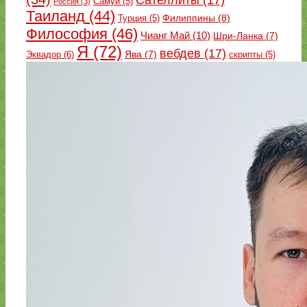
Самуи
(5)
Россия
(3)
Таиланд
(44)
Филиппины
(8)
Турция
(5)
Философия
(46)
Чианг Май
(10)
Шри-Ланка
(7)
Я
(72)
вебдев
(17)
Эквадор
(6)
Ява
(7)
скрипты
(5)