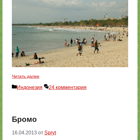
Читать далее
Рубрики
Индонезия
24 комментария
Бромо
16.04.2013
от
Spryt