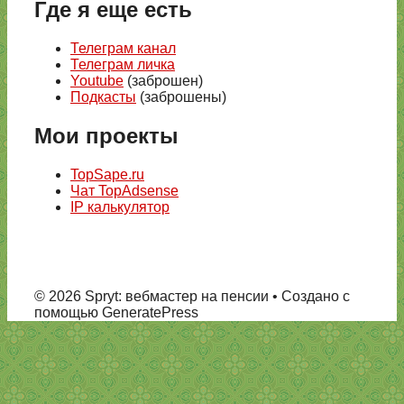
Где я еще есть
Телеграм канал
Телеграм личка
Youtube
(заброшен)
Подкасты
(заброшены)
Мои проекты
TopSape.ru
Чат TopAdsense
IP калькулятор
© 2026 Spryt: вебмастер на пенсии
• Создано с
помощью GeneratePress