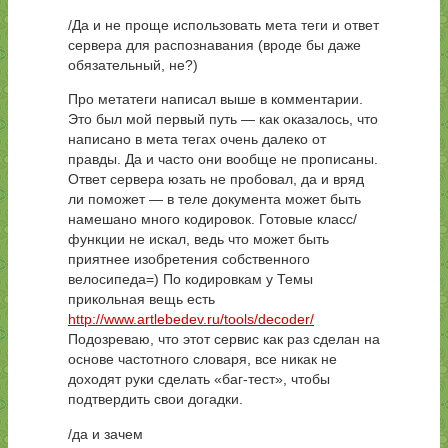
/Да и не проще использовать мета теги и ответ
сервера для распознавания (вроде бы даже
обязательный, не?)
Про метатеги написал выше в комментарии.
Это был мой первый путь — как оказалось, что
написано в мета тегах очень далеко от
правды. Да и часто они вообще не прописаны.
Ответ сервера юзать не пробовал, да и вряд
ли поможет — в теле документа может быть
намешано много кодировок. Готовые класс/
функции не искал, ведь что может быть
приятнее изобретения собственного
велосипеда=) По кодировкам у Темы
прикольная вещь есть
http://www.artlebedev.ru/tools/decoder/
Подозреваю, что этот сервис как раз сделан на
основе частотного словаря, все никак не
доходят руки сделать «баг-тест», чтобы
подтвердить свои догадки.
/да и зачем