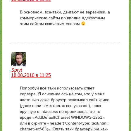
В основном, все-таки, двигают не варезники, а
коммерческие сайты по вполне адекватным
этим сайтам ключевым словам
Spryt
18.08.2010 в 11:25
Попробуй все таки использовать ответ
сервера. Я основываюсь на том, что у меня
частенько даже браузер показывал сайт криво
(даже если в меттаегах все указано), пока
вручную в .htaccess не пропишешь что-то
вроде «AddDefaultCharset WINDOWS-1251»
или в скрипте «header(‘Content-type: text/html;
charset=utf-8’);». Опять таки браузеры же как-