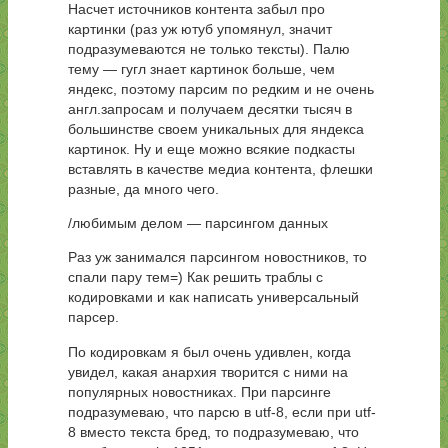
Насчет источников контента забыл про
картинки (раз уж ютуб упомянул, значит
подразумеваются не только тексты). Палю
тему — гугл знает картинок больше, чем
яндекс, поэтому парсим по редким и не очень
англ.запросам и получаем десятки тысяч в
большинстве своем уникальных для яндекса
картинок. Ну и еще можно всякие подкасты
вставлять в качестве медиа контента, флешки
разные, да много чего.
/любимым делом — парсингом данных
Раз уж занимался парсингом новостников, то
спали пару тем=) Как решить траблы с
кодировками и как написать универсальный
парсер.
По кодировкам я был очень удивлен, когда
увидел, какая анархия творится с ними на
популярных новостниках. При парсинге
подразумеваю, что парсю в utf-8, если при utf-
8 вместо текста бред, то подразумеваю, что