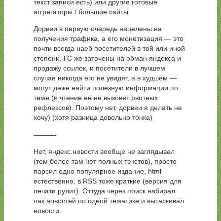
текст записи есть) или другие готовые
аггрегаторы / большие сайты.
Дорвеи в первую очередь нацелены на
получения трафика, а его монетизация — это
почти всегда наеб посетителей в той или иной
степени. ГС же заточены на обман яндекса и
продажу ссылок, и посетители в лучшем
случае никогда его не увидят, а в худшем —
могут даже найти полезную информации по
теме (и чтение её не вызовет рвотных
рефлексов). Поэтому нет, дорвеи я делать не
хочу) (хотя разница довольно тонка)
———-
Нет, яндекс.новости вообще не заглядывал
(тем более там нет полных текстов), просто
парсил одно популярное издание, html
естественно, в RSS тоже краткие (версия для
печати рулит). Оттуда через поиск набирал
пак новостей по одной тематике и вытаскивал
новости.