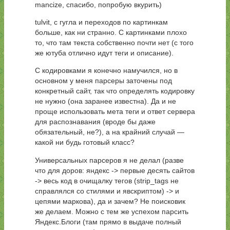
mancize, спасибо, попробую вкурить)
tulvit, с гугла и переходов по картинкам
больше, как ни странно. С картинками плохо
то, что там текста собственно почти нет (с того
же ютуба отлично идут теги и описание).
С кодировками я конечно намучился, но в
основном у меня парсеры заточены под
конкретный сайт, так что определять кодировку
не нужно (она заранее известна). Да и не
проще использовать мета теги и ответ сервера
для распознавания (вроде бы даже
обязательный, не?), а на крайний случай —
какой ни будь готовый класс?
Универсальных парсеров я не делал (разве
что для доров: яндекс -> первые десять сайтов
-> весь код в очищалку тегов (strip_tags не
справлялся со стилями и явскриптом) -> и
цепями маркова), да и зачем? Не поисковик
же делаем. Можно с тем же успехом парсить
Яндекс.Блоги (там прямо в выдаче полный