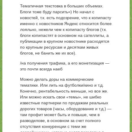
Тематичная текстовка в больших объемах.
Блоги тоже буду парсить=) Но начал с
новостей, т.к. есть подозрение, что к копипасту
именно с новостников Яндекс относится более
лояльно, нежели чем к копипасту блогов (т.к.
блоги копипастят в основном на сателлиты, а
публикации в крупном новостнике расходятся
по крупным ресурсам и десяткам живых
блогов, не банить же их все).
/на получения трафика, а его монетизация —
это почти всегда наеб
Можно делать доры на коммерческие
тематики. Или лить на футболки/кино и т.д.
Конечно, рентабельность меньше, но все же.
Или можно искать свои «темы», не шибко
известные партнерки по продажам реальных
дорогих товаров (часы, оборудование и т.д.) —
там профит может быть и повыше, чем в
разводилове, в основном за счет полного
отсутствия конкуренции с теми же