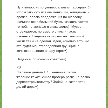
Ну и вопросик по универсальным парсерам. Я,
чтобы откинуть всякие менюшки, копирайты и
прочее, парсю предложения по шаблону
[начинается с большой буквы, заканчивается
точкой, не меньше n знаков/слов]. Мусор
отсеивается, но вместе с ним и часть
контента. Выделение полностью значимой
части так и не сделал. Идеи, конечно есть, но
это будет монстроподобная функция, а
хочется решение в пару строк=)
Надеюсь, поможешь советом=)
PS
Желание делать ГС + желание бабла +
желание качать скилл прогера разве не равно
дорвеестроительству? Забей на сателлиты,
делай доры=)