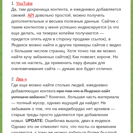
1.
YouTube
Да, там дохренища контента, и ежедневно добавляется
свежий.
API
довольно простой, можно получить
дополнительные и весьма полезные данные. Сайтик с
таким контентом у меня успешно индексируется (а что
еще делать, на тизерах копейки получаются —
придется опять идти в сторону продажи ссылок), в
Яндексе можно найти и другие примеры сайтов с видео
с большим числом страниц. Хотя точно так же можно
найти кучу забаненых сайтов)) Как повезет, короче. Но
если не наглеть, да применить пару фишек для
очеловечивания сайта — думаю все будет отлично.
2.
Два-ч
Где еще можно найти столько людей, ежедневно
добавляющих контент
, при том что в Яндексе сайт
успешно забанен
? Конечно, большая часть материала
— полный мусор, однако ищущий да найдет. Не
забываем о том, что на имиджбордах нет архивов —
старые треды просто удаляются при добавлении
новых.
UPDATE:
Ошибочка вышла, двач в индексе.
Однако это не отменяет того, что посты со временем
удаляются, к тому же можно добиться более быстрой