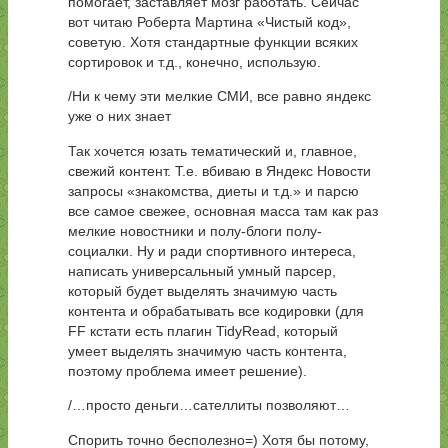
помогает, заставляет мозг работать. Сейчас
вот читаю Роберта Мартина «Чистый код»,
советую. Хотя стандартные функции всяких
сортировок и т.д., конечно, использую.
/Ни к чему эти мелкие СМИ, все равно яндекс
уже о них знает
Так хочется юзать тематический и, главное,
свежий контент. Т.е. вбиваю в Яндекс Новости
запросы «знакомства, диеты и т.д.» и парсю
все самое свежее, основная масса там как раз
мелкие новостники и полу-блоги полу-
социалки. Ну и ради спортивного интереса,
написать универсальный умный парсер,
который будет выделять значимую часть
контента и обрабатывать все кодировки (для
FF кстати есть плагин TidyRead, который
умеет выделять значимую часть контента,
поэтому проблема имеет решение).
/…просто деньги…сателлиты позволяют…
Спорить точно бесполезно=) Хотя бы потому,