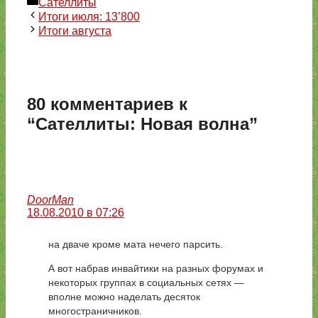
Рубрики
Сателлиты
Итоги июля: 13’800
Итоги августа
80 комментариев к
“Сателлиты: Новая волна”
DoorMan
18.08.2010 в 07:26
на дваче кроме мата нечего парсить.
А вот набрав инвайтики на разных форумах и
некоторых группах в социальных сетях —
вполне можно наделать десяток
многостраничников.