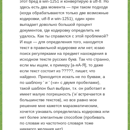
этот бред в win-1251 и конвертирую в utf-8. Но
здесь есть два момента — при таком подходе
(когда обрабатываются только две возможные
кодировки, utf-8 и win-1251), один хрен
выпадает довольно большой процент
документов, где кодировку определить не
удалось. Как ты справился с этой проблемой?
И еще — для определения того, находится
текст в правильной кодировке или нет, юзаю
поиск регулярками на предмет нахождения в
исходном тексте русских букв. Так что странно,
если мы ищем, к примеру [a-яА-Я], то даже
если текст состоит из ?????, пишет, что
найдено. Приходится искать не по буквам, а
по шаблону ‘ и ‘ («и» с двумя пробелами),
такой шаблон был выбран, т.к. он работает и
имеет малую погрешность (‘и’ встречается в
большинстве текстов), но все равно мое
решение мне кажется маразматическим,
хочется узнавать определилась кодировка или
нет более элегантным способом (пробивать
по словам из частотного словаря тоже
никакого желания нет).