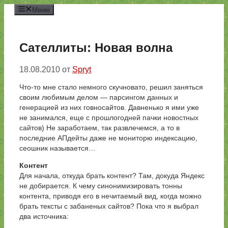
Перейти
Меню
к
содержимому
Сателлиты: Новая волна
18.08.2010
от
Spryt
Что-то мне стало немного скучновато, решил заняться
своим любимым делом — парсингом данных и
генерацией из них говносайтов. Давненько я ими уже
не занимался, еще с прошлогодней пачки новостных
сайтов) Не заработаем, так развлечемся, а то в
последние АПдейты даже не мониторю индексацию,
сеошник называется…
Контент
Для начала, откуда брать контент? Там, докуда Яндекс
не добирается. К чему синонимизировать тонны
контента, приводя его в нечитаемый вид, когда можно
брать тексты с забаненых сайтов? Пока что я выбрал
два источника: