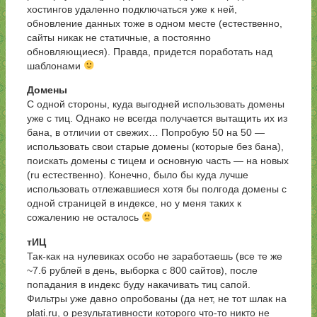
хостингов удаленно подключаться уже к ней,
обновление данных тоже в одном месте (естественно,
сайты никак не статичные, а постоянно
обновляющиеся). Правда, придется поработать над
шаблонами
Домены
С одной стороны, куда выгодней использовать домены
уже с тиц. Однако не всегда получается вытащить их из
бана, в отличии от свежих… Попробую 50 на 50 —
использовать свои старые домены (которые без бана),
поискать домены с тицем и основную часть — на новых
(ru естественно). Конечно, было бы куда лучше
использовать отлежавшиеся хотя бы полгода домены с
одной страницей в индексе, но у меня таких к
сожалению не осталось
тИЦ
Так-как на нулевиках особо не заработаешь (все те же
~7.6 рублей в день, выборка с 800 сайтов), после
попадания в индекс буду накачивать тиц сапой.
Фильтры уже давно опробованы (да нет, не тот шлак на
plati.ru, о результативности которого что-то никто не