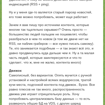
индексацией (RSS + ping).
Ну и у меня где-то валяется старый парсер новостей,
его тоже можно попробовать, может еще работает.
Зачем я вам пишу про источники контента, которые
многие так тщательно скрывают? Очень просто —
большинство людей пальцем не пошевелят, чтобы
разобраться в чем-то новом (в том же дваче нет ни
RSS, ни паблик граберов — все нужно писать самому).
Те, кто занимается подобным — и так знают всё это, и
давно продвинулись куда дальше чем я. Ну а та малая
часть людей, которые заинтересуются и что-то
сделает.. что ж, мне не жалко, контента много)
Движок
Самописный, без вариантов. Опять мучится с ручной
установкой и настройкой всяких вордпрессов, тратой
кучи места, подгонкой контента под движок.. Буэээ. Все
равно плюсов не так много, распространенность
движка уже играет отрицательную роль. Хочу
попробовать централизовать базу данных — то есть
развернуть общую БД на VDS, с других шаред