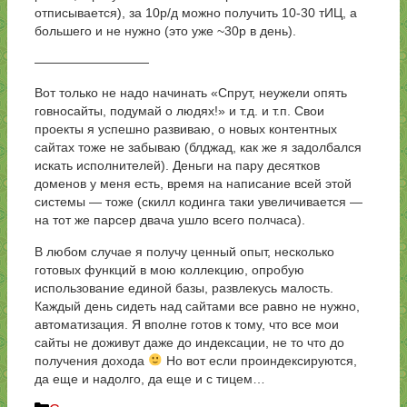
отписывается), за 10р/д можно получить 10-30 тИЦ, а
большего и не нужно (это уже ~30р в день).
—————————
Вот только не надо начинать «Спрут, неужели опять
говносайты, подумай о людях!» и т.д. и т.п. Свои
проекты я успешно развиваю, о новых контентных
сайтах тоже не забываю (блджад, как же я задолбался
искать исполнителей). Деньги на пару десятков
доменов у меня есть, время на написание всей этой
системы — тоже (скилл кодинга таки увеличивается —
на тот же парсер двача ушло всего полчаса).
В любом случае я получу ценный опыт, несколько
готовых функций в мою коллекцию, опробую
использование единой базы, развлекусь малость.
Каждый день сидеть над сайтами все равно не нужно,
автоматизация. Я вполне готов к тому, что все мои
сайты не доживут даже до индексации, не то что до
получения дохода
Но вот если проиндексируются,
да еще и надолго, да еще и с тицем…