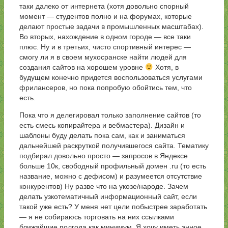
таки далеко от интернета (хотя довольно спорный
момент — студентов полно и на форумах, которые
делают простые задачи в промышленных масштабах).
Во вторых, нахождение в одном городе — все таки
плюс. Ну и в третьих, чисто спортивный интерес —
смогу ли я в своем мухосранске найти людей для
создания сайтов на хорошем уровне
Хотя, в
будущем конечно придется воспользоваться услугами
фрилансеров, но пока попробую обойтись тем, что
есть.
Пока что я делегировал только заполнение сайтов (то
есть смесь копирайтера и вебмастера). Дизайн и
шаблоны буду делать пока сам, как и заниматься
дальнейшей раскруткой получившегося сайта. Тематику
подбирал довольно просто — запросов в Яндексе
больше 10к, свободный профильный домен .ru (то есть
название, можно с дефисом) и разумеется отсутствие
конкурентов) Ну разве что на укозе/народе. Зачем
делать узкотематичный информационный сайт, если
такой уже есть? У меня нет цели побыстрее заработать
— я не собираюсь торговать на них ссылками
ближайшие полгода как минимум. Я хочу иметь энное