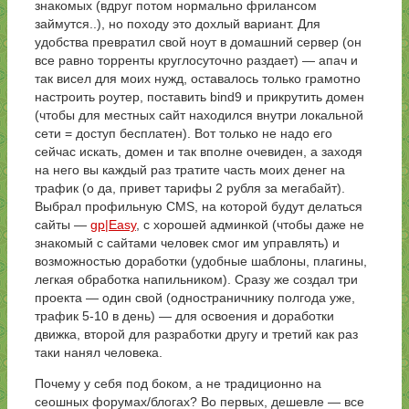
знакомых (вдруг потом нормально фрилансом
займутся..), но походу это дохлый вариант. Для
удобства превратил свой ноут в домашний сервер (он
все равно торренты круглосуточно раздает) — апач и
так висел для моих нужд, оставалось только грамотно
настроить роутер, поставить bind9 и прикрутить домен
(чтобы для местных сайт находился внутри локальной
сети = доступ бесплатен). Вот только не надо его
сейчас искать, домен и так вполне очевиден, а заходя
на него вы каждый раз тратите часть моих денег на
трафик (о да, привет тарифы 2 рубля за мегабайт).
Выбрал профильную CMS, на которой будут делаться
сайты —
gp|Easy
, с хорошей админкой (чтобы даже не
знакомый с сайтами человек смог им управлять) и
возможностью доработки (удобные шаблоны, плагины,
легкая обработка напильником). Сразу же создал три
проекта — один свой (одностраничнику полгода уже,
трафик 5-10 в день) — для освоения и доработки
движка, второй для разработки другу и третий как раз
таки нанял человека.
Почему у себя под боком, а не традиционно на
сеошных форумах/блогах? Во первых, дешевле — все