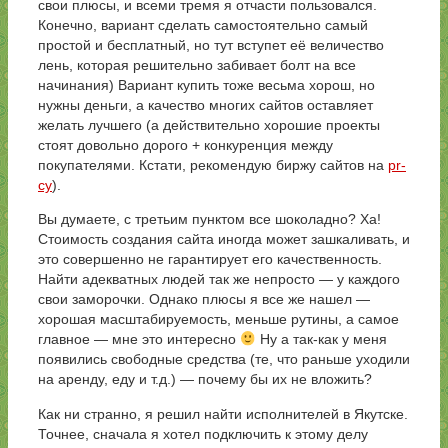
свои плюсы, и всеми тремя я отчасти пользовался.
Конечно, вариант сделать самостоятельно самый
простой и бесплатный, но тут вступет её величество
лень, которая решительно забивает болт на все
начинания) Вариант купить тоже весьма хорош, но
нужны деньги, а качество многих сайтов оставляет
желать лучшего (а действительно хорошие проекты
стоят довольно дорого + конкуренция между
покупателями. Кстати, рекомендую биржу сайтов на
pr-
cy
).
Вы думаете, с третьим пунктом все шоколадно? Ха!
Стоимость создания сайта иногда может зашкаливать, и
это совершенно не гарантирует его качественность.
Найти адекватных людей так же непросто — у каждого
свои заморочки. Однако плюсы я все же нашел —
хорошая масштабируемость, меньше рутины, а самое
главное — мне это интересно
Ну а так-как у меня
появились свободные средства (те, что раньше уходили
на аренду, еду и т.д.) — почему бы их не вложить?
Как ни странно, я решил найти исполнителей в Якутске.
Точнее, сначала я хотел подключить к этому делу