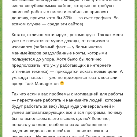
число «неубиваемых» сайтов, которые не требуют
активной работы от меня и стабильно приносят
денежку, причем хотя бы 30% — за счет трафика. Во
всяком случае — среди эти сайтов)
Кстати, отлично мотивирует, рекомендую. Так как меня
уже не впечатляют чужие доходы, от вещизма я
излечился (забавный факт — у большинства
манимейкеров раздолбанные ноуты, которыми
пользуются до упора. Хотя было бы логично
предположить, что уж у работающих в интернете
отличная техника) — приходится искать новые цели. А
уж когда нашел — уже не приходится юзать костыли
вроде Task Manager-ов
Так что если у вас проблемы с мотивацией для работы
— перестаньте работать и нанимайте людей, которые
будут работать за вас) Люди куда универсальней и
умней автоматизирующих всё и вся программ, почему
бы не использовать это в своих целях? Конечно,
поначалу сложно, особенно из-за собственного
видения «идеального сайта» — хочется взять и
исправить.. Но делать этого нельзя) Точнее, можно, то