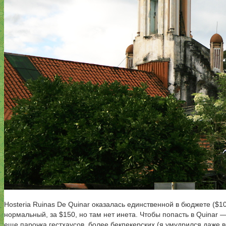
Hosteria Ruinas De Quinar оказалась единственной в бюджете ($10
нормальный, за $150, но там нет инета. Чтобы попасть в Quinar 
еще парочка гестхаусов, более бекпекерских (я умудрился даже вс