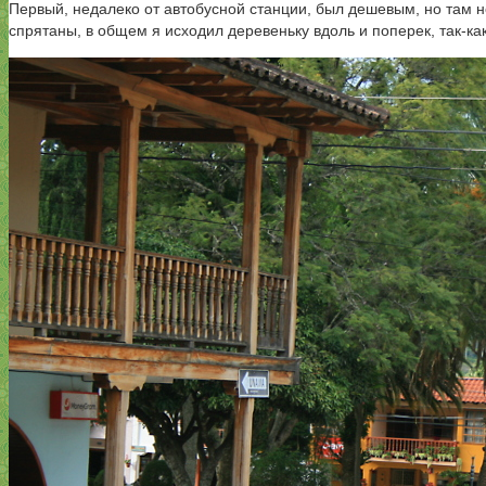
Первый, недалеко от автобусной станции, был дешевым, но там н
спрятаны, в общем я исходил деревеньку вдоль и поперек, так-как