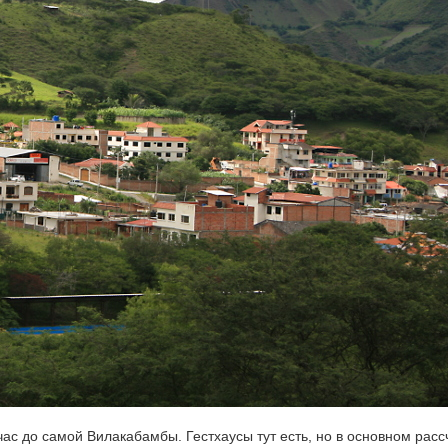
 час до самой Вилакабамбы. Гестхаусы тут есть, но в основном рас