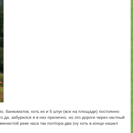
ло, банкоматов, хоть их и 5 штук (все на площади) постоянно
о да, забурился я в них прилично, но это дороги через частный
менистой реке часа так полтора-два (ну хоть в конце нашел