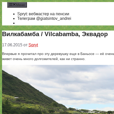
Перейти
Меню
к
содержимому
Spryt: вебмастер на пенсии
Телеграм @giatsintov_andrei
Вилкабамба / Vilcabamba, Эквадор
17.06.2015
от
Spryt
Впервые я прочитал про эту деревушку еще в Баньосе — её очень 
живет очень много долгожителей, как ни странно.