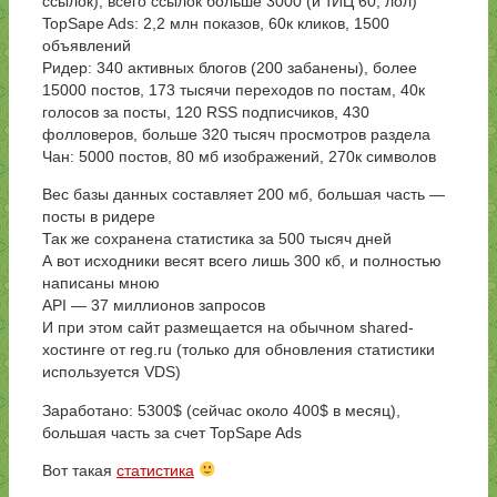
ссылок), всего ссылок больше 3000 (и тИЦ 60, лол)
TopSape Ads: 2,2 млн показов, 60к кликов, 1500
объявлений
Ридер: 340 активных блогов (200 забанены), более
15000 постов, 173 тысячи переходов по постам, 40к
голосов за посты, 120 RSS подписчиков, 430
фолловеров, больше 320 тысяч просмотров раздела
Чан: 5000 постов, 80 мб изображений, 270к символов
Вес базы данных составляет 200 мб, большая часть —
посты в ридере
Так же сохранена статистика за 500 тысяч дней
А вот исходники весят всего лишь 300 кб, и полностью
написаны мною
API — 37 миллионов запросов
И при этом сайт размещается на обычном shared-
хостинге от reg.ru (только для обновления статистики
используется VDS)
Заработано: 5300$ (сейчас около 400$ в месяц),
большая часть за счет TopSape Ads
Вот такая
статистика