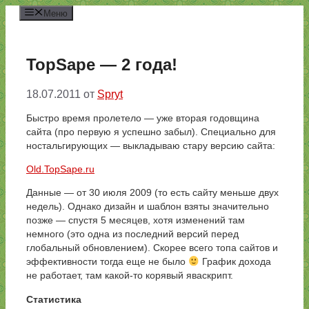
Перейти
Меню
к
содержимому
TopSape — 2 года!
18.07.2011
от
Spryt
Быстро время пролетело — уже вторая годовщина
сайта (про первую я успешно забыл). Специально для
ностальгирующих — выкладываю стару версию сайта:
Old.TopSape.ru
Данные — от 30 июля 2009 (то есть сайту меньше двух
недель). Однако дизайн и шаблон взяты значительно
позже — спустя 5 месяцев, хотя изменений там
немного (это одна из последний версий перед
глобальный обновлением). Скорее всего топа сайтов и
эффективности тогда еще не было
График дохода
не работает, там какой-то корявый яваскрипт.
Статистика