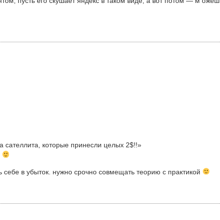
нтом, пусть его скушает яндекс в таком виде, а вот потом — м оже
ва сателлита, которые принесли целых 2$!!»
?
ь себе в убыток. нужно срочно совмещать теорию с практикой