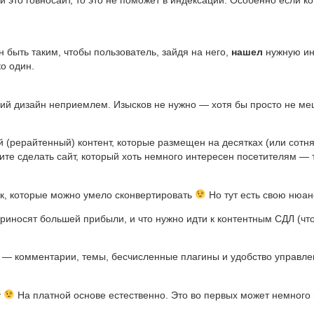
 это говносайт, то это не поможет в индексации. Особенно если к
н быть таким, чтобы пользователь, зайдя на него,
нашел
нужную инф
о один.
ющий дизайн неприемлем. Изысков не нужно — хотя бы просто не м
 (рерайтенный) контент, которые размещен на десятках (или сотнях
ите сделать сайт, который хоть немного интересен посетителям —
ик, которые можно умело сконвертировать
Но тут есть свою нюан
 приносят большей прибыли, и что нужно идти к контентным СДЛ (чт
s — комментарии, темы, бесчисленные плагины и удобство управлен
у
На платной основе естественно. Это во первых может немного 