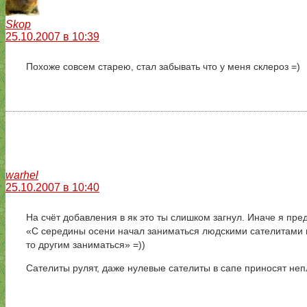
Skop
25.10.2007 в 10:39
Похоже совсем старею, стал забывать что у меня склероз =)
warhel
25.10.2007 в 10:40
На счёт добавления в як это ты слишком загнул. Иначе я пре
«С середины осени начал заниматься людскими сателитами и 
то другим заниматься» =))
Сателиты рулят, даже нулевые сателиты в сапе приносят неп