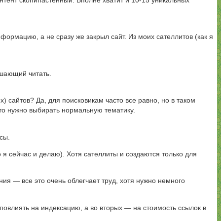
онтент cкопипастенный. Вполне хватит и 10-15 уникальных
ормацию, а не сразу же закрыл сайт. Из моих сателлитов (как я
ешающий читать.
) сайтов? Да, для поисковикам часто все равно, но в таком
 то нужно выбирать нормальную тематику.
сы.
о я сейчас и делаю). Хотя сателлиты и создаются только для
ия — все это очень облегчает труд, хотя нужно немного
повлиять на индексацию, а во вторых — на стоимость ссылок в