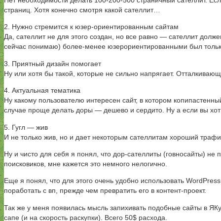
Нет необходимости делать 100-200-500 страничный сателлит. Если
страниц. Хотя конечно смотря какой сателлит…
2. Нужно стремится к юзер-ориентированным сайтам
Да, сателлит не для этого создан, но все равно — сателлит долже
сейчас понимаю) более-менее юзерориентированными был тольк
3. Приятный дизайн помогает
Ну или хотя бы такой, которые не сильно напрягает. Отталкива
4. Актуальная тематика
Ну какому пользователю интересен сайт, в котором копипастенный
случае проще делать доры — дешево и сердито. Ну а если вы хот
5. Гугл — жив
И не только жив, но и дает некоторым сателлитам хороший траф
Ну и чисто для себя я понял, что дор-сателлиты (говносайты) не
поисковиков, мне кажется это немного нелогично.
Еще я понял, что для этого очень удобно использовать WordPres
поработать с вп, прежде чем превратить его в контент-проект.
Так же у меня появилась мысль запихивать подобные сайты в ЯК
сапе (и на скорость раскупки). Всего 50$ расхода.