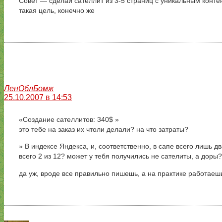
Совет — сделай сателлит из 3-5 страниц с уникальным конте
такая цель, конечно же
ЛенОблБомж
25.10.2007 в 14:53
«Создание сателлитов: 340$ »
это тебе на заказ их чтоли делали? на что затраты?
» В индексе Яндекса, и, соответственно, в сапе всего лишь д
всего 2 из 12? может у тебя получились не сателиты, а доры
да уж, вроде все правильно пишешь, а на практике работаеш