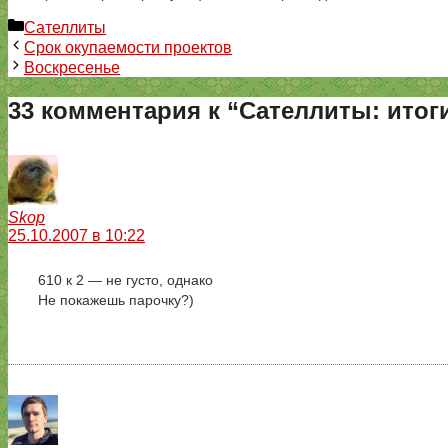
Рубрики
Сателлиты
Срок окупаемости проектов
Воскресенье
33 комментария к “Сателлиты: итог
Skop
25.10.2007 в 10:22
610 к 2 — не густо, однако
Не покажешь парочку?)