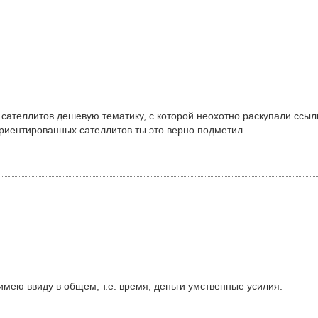
я сателлитов дешевую тематику, с которой неохотно раскупали ссы
риентированных сателлитов ты это верно подметил.
имею ввиду в общем, т.е. время, деньги умственные усилия.