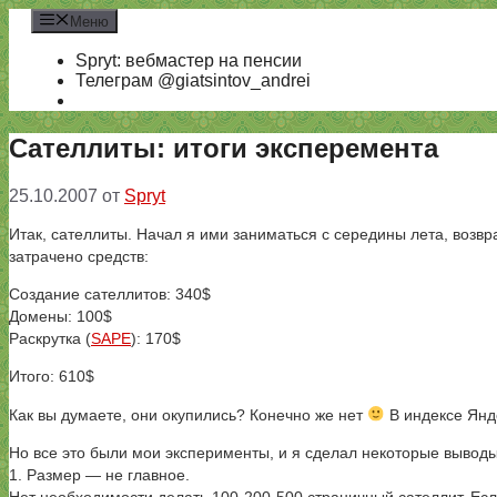
Перейти
Меню
к
содержимому
Spryt: вебмастер на пенсии
Телеграм @giatsintov_andrei
Сателлиты: итоги эксперемента
25.10.2007
от
Spryt
Итак, сателлиты. Начал я ими заниматься с середины лета, возвр
затрачено средств:
Создание сателлитов: 340$
Домены: 100$
Раскрутка (
SAPE
): 170$
Итого: 610$
Как вы думаете, они окупились? Конечно же нет
В индексе Янде
Но все это были мои эксперименты, и я сделал некоторые выводы 
1. Размер — не главное.