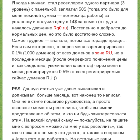
Я когда начинал, стал реселлером одного партнера (3
уровень) с панелькой, заплатил 50$ (тогда это было для
меня нехилой суммы — полмесяца работы) за
установку и получил цену в 14$ за домен (оттуда и
началось движение
Rg0.ru
). Постепенно я добрался до
нормальных цен, но это было достаточно сложно.
Самое трудное — вначале, потом все гораздо проще…
Если вам интересно, то через меня зарегистрировано
0.1% (1000 доменов) от всех доменов в
зоне RU
, но в
последние месяцы (после очередного понижения цены
и, как следствие, увеличения клиентов) через меня в
месяц регистрируется 0.5% от всех регистрируемых
сейчас доменов RU ))
PSS.
Данную статью уже давно вынашивал и
дописывал, больше месяца, вот наконец то написал.
Она не в стиле пошагово руководства, а просто
основные моменты реселлинга, чтобы вы имели
представление об этом, и кто ни будь заинтересовался
этим. На всякий случай скажу — пожалуйста, не пишите
мне с вопросом «можно ли мне у вас реселлить», так
как я пока что не могу это делать, а так же с вопросом
«Через кого мне работать». На остальные ваши