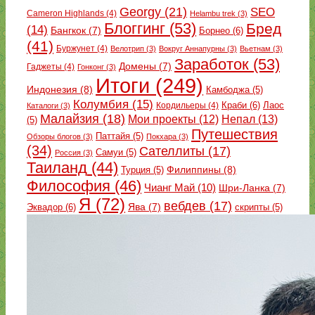
Georgy
(21)
SEO
Cameron Highlands
(4)
Helambu trek
(3)
Блоггинг
(53)
Бред
(14)
Бангкок
(7)
Борнео
(6)
(41)
Буржунет
(4)
Велотрип
(3)
Вокруг Аннапурны
(3)
Вьетнам
(3)
Заработок
(53)
Домены
(7)
Гаджеты
(4)
Гонконг
(3)
Итоги
(249)
Индонезия
(8)
Камбоджа
(5)
Колумбия
(15)
Краби
(6)
Кордильеры
(4)
Лаос
Каталоги
(3)
Малайзия
(18)
Непал
(13)
Мои проекты
(12)
(5)
Путешествия
Паттайя
(5)
Обзоры блогов
(3)
Покхара
(3)
(34)
Сателлиты
(17)
Самуи
(5)
Россия
(3)
Таиланд
(44)
Филиппины
(8)
Турция
(5)
Философия
(46)
Чианг Май
(10)
Шри-Ланка
(7)
Я
(72)
вебдев
(17)
Эквадор
(6)
Ява
(7)
скрипты
(5)