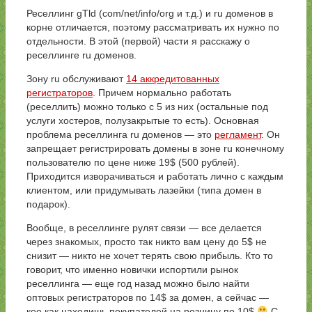
Реселлинг gTld (com/net/info/org и т.д.) и ru доменов в
корне отличается, поэтому рассматривать их нужно по
отдельности. В этой (первой) части я расскажу о
реселлинге ru доменов.
Зону ru обслуживают
14 аккредитованных
регистраторов
. Причем нормально работать
(реселлить) можно только с 5 из них (остальные под
услуги хостеров, полузакрытые то есть). Основная
проблема реселлинга ru доменов — это
регламент
. Он
запрещает регистрировать домены в зоне ru конечному
пользователю по цене ниже 19$ (500 рублей).
Приходится изворачиваться и работать лично с каждым
клиентом, или придумывать лазейки (типа домен в
подарок).
Вообще, в реселлинге рулят связи — все делается
через знакомых, просто так никто вам цену до 5$ не
снизит — никто не хочет терять свою прибыль. Кто то
говорит, что именно новички испортили рынок
реселлинга — еще год назад можно было найти
оптовых регистраторов по 14$ за домен, а сейчас —
кое как находишь покупателей на розницу по 10$
С