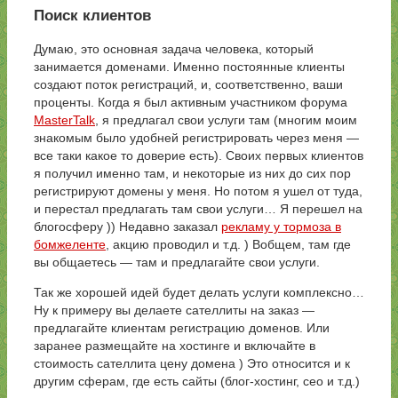
Поиск клиентов
Думаю, это основная задача человека, который
занимается доменами. Именно постоянные клиенты
создают поток регистраций, и, соответственно, ваши
проценты. Когда я был активным участником форума
MasterTalk
, я предлагал свои услуги там (многим моим
знакомым было удобней регистрировать через меня —
все таки какое то доверие есть). Своих первых клиентов
я получил именно там, и некоторые из них до сих пор
регистрируют домены у меня. Но потом я ушел от туда,
и перестал предлагать там свои услуги… Я перешел на
блогосферу )) Недавно заказал
рекламу у тормоза в
бомжеленте
, акцию проводил и т.д. ) Вобщем, там где
вы общаетесь — там и предлагайте свои услуги.
Так же хорошей идей будет делать услуги комплексно…
Ну к примеру вы делаете сателлиты на заказ —
предлагайте клиентам регистрацию доменов. Или
заранее размещайте на хостинге и включайте в
стоимость сателлита цену домена ) Это относится и к
другим сферам, где есть сайты (блог-хостинг, сео и т.д.)