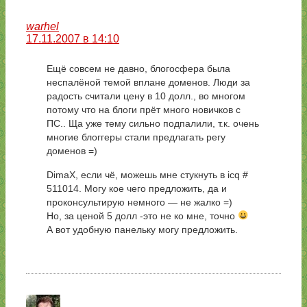
warhel
17.11.2007 в 14:10
Ещё совсем не давно, блогосфера была
неспалёной темой вплане доменов. Люди за
радость считали цену в 10 долл., во многом
потому что на блоги прёт много новичков с
ПС.. Ща уже тему сильно подпалили, т.к. очень
многие блоггеры стали предлагать регу
доменов =)
DimaX, если чё, можешь мне стукнуть в icq #
511014. Могу кое чего предложить, да и
проконсультирую немного — не жалко =)
Но, за ценой 5 долл -это не ко мне, точно
А вот удобную панельку могу предложить.