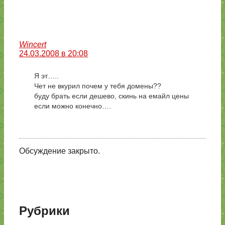
Wincert
24.03.2008 в 20:08
Я эт…..
Чет не вкурил почем у тебя домены??
буду брать если дешево, скинь на емайл цены
если можно конечно….
Обсуждение закрыто.
Рубрики