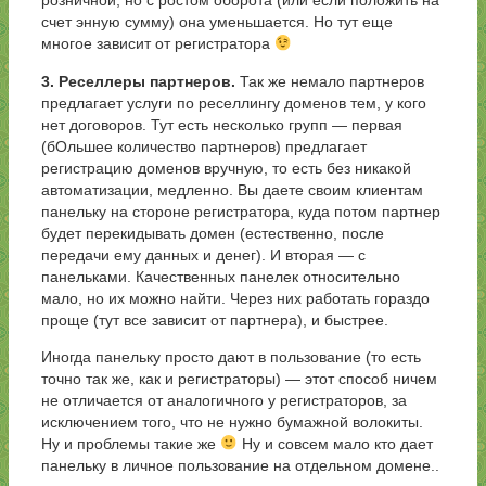
розничной, но с ростом оборота (или если положить на
счет энную сумму) она уменьшается. Но тут еще
многое зависит от регистратора
3. Реселлеры партнеров.
Так же немало партнеров
предлагает услуги по реселлингу доменов тем, у кого
нет договоров. Тут есть несколько групп — первая
(бОльшее количество партнеров) предлагает
регистрацию доменов вручную, то есть без никакой
автоматизации, медленно. Вы даете своим клиентам
панельку на стороне регистратора, куда потом партнер
будет перекидывать домен (естественно, после
передачи ему данных и денег). И вторая — с
панельками. Качественных панелек относительно
мало, но их можно найти. Через них работать гораздо
проще (тут все зависит от партнера), и быстрее.
Иногда панельку просто дают в пользование (то есть
точно так же, как и регистраторы) — этот способ ничем
не отличается от аналогичного у регистраторов, за
исключением того, что не нужно бумажной волокиты.
Ну и проблемы такие же
Ну и совсем мало кто дает
панельку в личное пользование на отдельном домене..