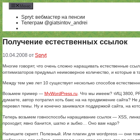
Перейти
Меню
к
содержимому
Spryt: вебмастер на пенсии
Телеграм @giatsintov_andrei
Получение естественных ссылок
10.04.2008
от
Spryt
Многие говорят, что очень сложно наращивать естественные ссыл
оптимизаторов придумыл неимоверное количество, и которые в т
Между тем уже лет 10 существует несколько способов естественн
Возьмем пример —
MyWordPress.ru
. Что мы имеем? тИЦ 3800, PR
думаете, автор потратил хоть бакс на на продвижение сайта? Не 
перевел темы. Ну и конечно занимался поддержкой сайта, на кот
Теперь возьмем говноспособы наращивание ссылок — XSS, линкато
проходит, явно банится, шатко и зыбко… Оно вам надо?
Напишите скрипт. Полезный. Или плагин для wordpress — они то