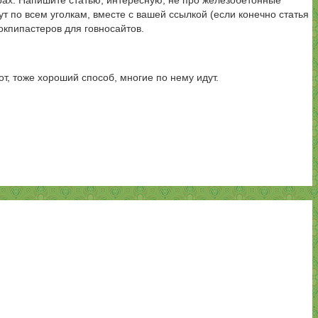
дорах. Напишите статью, интересную, не про железобетонные
т по всем уголкам, вместе с вашей ссылкой (если конечно статья
нокпипастеров для говносайтов.
от, тоже хороший способ, многие по нему идут.