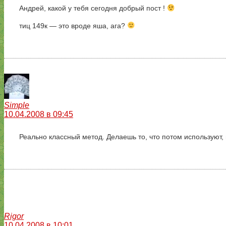
Андрей, какой у тебя сегодня добрый пост !
тиц 149к — это вроде яша, ага?
Simple
10.04.2008 в 09:45
Реально классный метод. Делаешь то, что потом используют
Rigor
10.04.2008 в 10:01