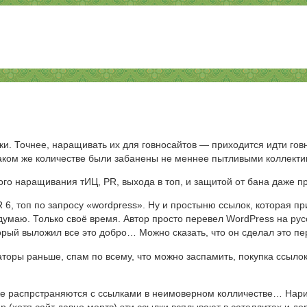
ки. Точнее, наращивать их для говносайтов — приходится идти го
аком же количестве были забанены не меннее пытливыми коллекти
ого наращивания тИЦ, PR, выхода в топ, и защитой от бана даже 
 6, топ по запросу «wordpress». Ну и простыню ссылок, которая п
думаю. Только своё время. Автор просто перевел WordPress на русс
орый выложил все это добро… Можно сказать, что он сделал это п
ры раньше, спам по всему, что можно заспамить, покупка ссылок (д
же распрстраняются с ссылками в неимоверном колличестве… Нарис