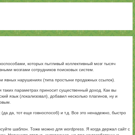
вноспособами, которых пытливый коллективный мозг тысяч
вными мозгами сотрудников поисковых систем.
при явных нарушениях (типа простыни продажных ссылок).
ри таких параметрах приносит существенный доход. Как вы
кий язык (локализовал), добавил несколько плагинов, ну и
ервым.
а да, тот еще говноспособ) и т.д. Все это ненадежно, быстро
уйте шаблон. Тоже можно для wordpress. Я когда держал сайт с