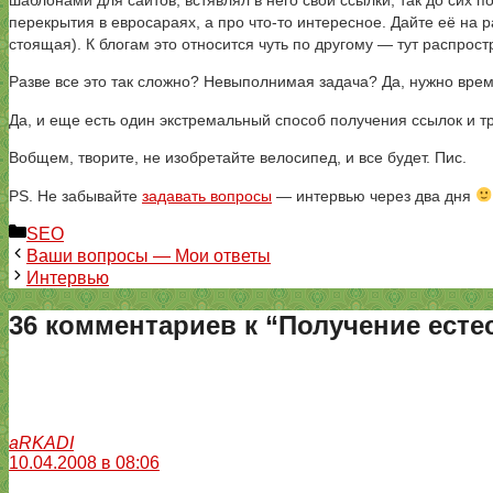
шаблонами для сайтов, встявлял в него свои ссылки, так до сих 
перекрытия в евросараях, а про что-то интересное. Дайте её на
стоящая). К блогам это относится чуть по другому — тут распрост
Разве все это так сложно? Невыполнимая задача? Да, нужно время
Да, и еще есть один экстремальный способ получения ссылок и 
Вобщем, творите, не изобретайте велосипед, и все будет. Пис.
PS. Не забывайте
задавать вопросы
— интервью через два дня
Рубрики
SEO
Ваши вопросы — Мои ответы
Интервью
36 комментариев к “Получение ест
aRKADI
10.04.2008 в 08:06