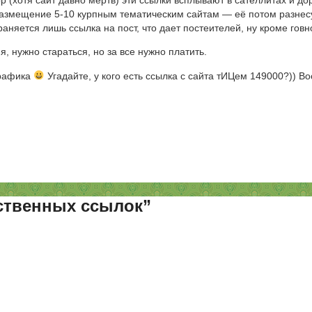
пор (хотя сайт давно мертв) эти ссылки всплывают в сателлитах и 
 размещение 5-10 курпным тематическим сайтам — её потом разнесу
раняется лишь ссылка на пост, что дает постеителей, ну кроме гов
, нужно стараться, но за все нужно платить.
трафика
Угадайте, у кого есть ссылка с сайта тИЦем 149000?)) Во
ественных ссылок”