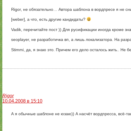
Rigor, не обязательно… Автора шаблона в вордпресе я не сн
[weber], а что, есть другие кандидаты?
Vadik, перечитайте пост )) Для русификации иногда кроме 
seoplayer, не разработичка вп, а лишь локализатора. На разр
Stimmi, да, я знаю это. Причем его дело осталось жить.. Не 
Rigor
10.04.2008 в 15:10
А я обычные шаблоне не юзаю)) А насчёт вордпресса, всё-так