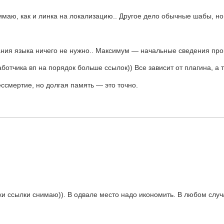
имаю, как и линка на локализацию.. Другое дело обычные шабы, но
знания языка ничего не нужно.. Максимум — начальные сведения п
аботчика вп на порядок больше ссылок)) Все зависит от плагина, а 
бессмертие, но долгая память — это точно.
и ссылки снимаю)). В одвале место надо икономить. В любом случаи