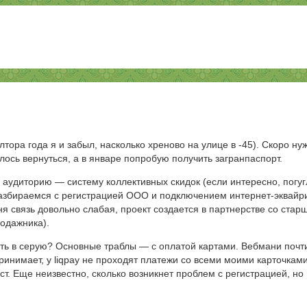
лтора года я и забыл, насколько хреново на улице в -45). Скоро ну
лось вернуться, а в январе попробую получить загранпаспорт.
аудиторию — систему коллективных скидок (если интересно, погуг
разбираемся с регистрацией ООО и подключением интернет-эквайр
ня связь довольно слабая, проект создается в партнерстве со стар
одажника).
ть в серую? Основные траблы — с оплатой картами. Вебмани почт
ринимает, у liqpay не проходят платежи со всеми моими карточкам
т. Еще неизвестно, сколько возникнет проблем с регистрацией, но