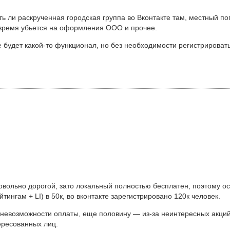
ть ли раскрученная городская группа во Вконтакте там, местный по
о время убьется на оформления ООО и прочее.
же будет какой-то функционал, но без необходимости регистриров
овольно дорогой, зато локальный полностью бесплатен, поэтому ос
нгам + LI) в 50к, во вконтакте зарегистрировано 120к человек.
невозможности оплаты, еще половину — из-за неинтересных акций.
ересованных лиц.