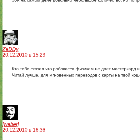
50К на самом деле довольно небольшое количество, но попро
ZeDDy
20.12.2010 в 15:23
Кто тебе сказал что робокасса физикам не дает мастеркард и
Читай лучше, для мгновенных переводов с карты на твой коше
[weber]
20.12.2010 в 16:36