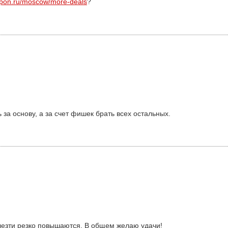
upon.ru/moscow/more-deals
?
а основу, а за счет фишек брать всех остальных.
ылезти резко повышаются. В общем желаю удачи!