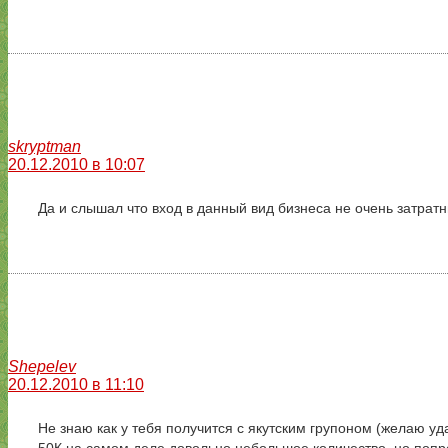
skryptman
20.12.2010 в 10:07
Да и слышал что вход в данный вид бизнеса не очень затра
Shepelev
20.12.2010 в 11:10
Не знаю как у тебя получится с якутским групоном (желаю уд