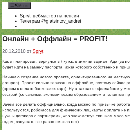
Перейти
Меню
к
содержимому
Spryt: вебмастер на пенсии
Телеграм @giatsintov_andrei
Онлайн + Оффлайн = PROFIT!
20.12.2010
от
Spryt
Как и планировал, вернулся в Якутск, в зимний вариант Ада (за по
будет идти на замену паспорта, из-за которого собственно и приш
Начинаю создание нового проекта, ориентированного на местную 
groupon). Проект сильно завязан на оффлайне, поэтому сейчас 
(прием к оплате банковских карт). Ну а так как с оффлайном у ме
сестрой (со связями, экономическим образованием и талантом пр
Зачем все делать оффициально, когда можно по привычке работа
используются, робокасса для физических лиц карты к оплате не п
нужны договора с партнерами, «по знакомству» слишком мало мес
годом, запускать все равно смысла нет).