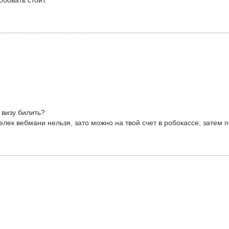
бовать стоит.
 визу билить?
лек вебмани нельзя, зато можно на твой счет в робокассе, затем 