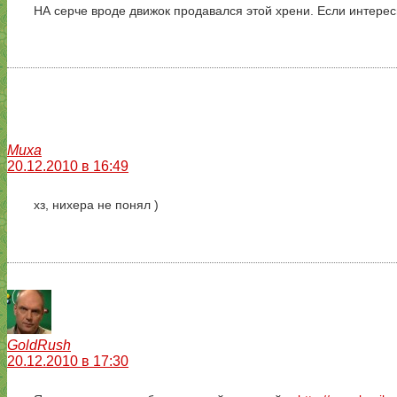
НА серче вроде движок продавался этой хрени. Если интере
Миха
20.12.2010 в 16:49
хз, нихера не понял )
GoldRush
20.12.2010 в 17:30