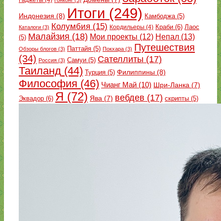
Итоги
(249)
Индонезия
(8)
Камбоджа
(5)
Колумбия
(15)
Краби
(6)
Кордильеры
(4)
Лаос
Каталоги
(3)
Малайзия
(18)
Непал
(13)
Мои проекты
(12)
(5)
Путешествия
Паттайя
(5)
Обзоры блогов
(3)
Покхара
(3)
(34)
Сателлиты
(17)
Самуи
(5)
Россия
(3)
Таиланд
(44)
Филиппины
(8)
Турция
(5)
Философия
(46)
Чианг Май
(10)
Шри-Ланка
(7)
Я
(72)
вебдев
(17)
Эквадор
(6)
Ява
(7)
скрипты
(5)