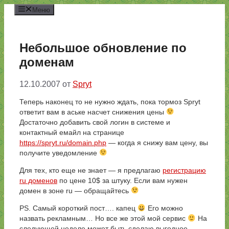
Перейти
Меню
к
содержимому
Небольшое обновление по
доменам
12.10.2007
от
Spryt
Теперь наконец то не нужно ждать, пока тормоз Spryt
ответит вам в аське насчет снижения цены
Достаточно добавить свой логин в системе и
контактный емайл на странице
https://spryt.ru/domain.php
— когда я снижу вам цену, вы
получите уведомление
Для тех, кто еще не знает — я предлагаю
регистрацию
ru доменов
по цене 10$ за штуку. Если вам нужен
домен в зоне ru — обращайтесь
PS. Самый короткий пост…. капец
Его можно
назвать рекламным… Но все же этой мой сервис
На
следующей неделе может быть сделаю выгодное