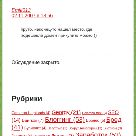
Emili013
02.11.2007 в 18:56
Круто, наконец-то нашел место, где
подешевле домен прикупить можно ))
Обсуждение закрыто.
Рубрики
Georgy
(21)
SEO
Cameron Highlands
(4)
Helambu trek
(3)
Блоггинг
(53)
Бред
(14)
Бангкок
(7)
Борнео
(6)
(41)
Буржунет
(4)
Велотрип
(3)
Вокруг Аннапурны
(3)
Вьетнам
(3)
Заработок
(53)
Домены
(7)
Гаджеты
(4)
Гонконг
(3)