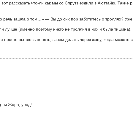
вот рассказать что-ли как мы со Спрутэ ездили в Аюттайю. Такие р
ко речь зашла о том…» — Вы до сих пор заботитесь о троллях? Уже
и лучше (именно поэтому никто не троллил в них и была тишина), 
, я просто пытаюсь понять, зачем делать через жопу, когда можете 
 ты Жора, урод!