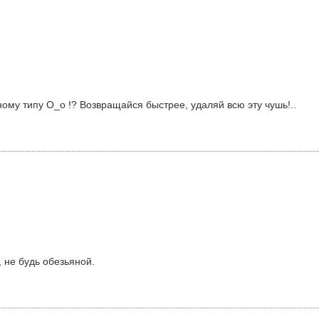
ому типу О_о !? Возвращайся быстрее, удаляй всю эту чушь!..
 не будь обезьяной.