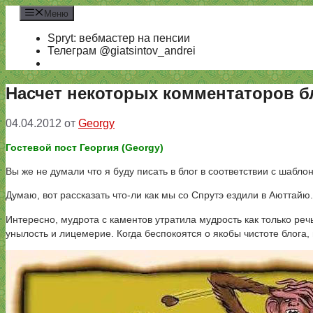
Перейти
Меню
к
содержимому
Spryt: вебмастер на пенсии
Телеграм @giatsintov_andrei
Насчет некоторых комментаторов б
04.04.2012
от
Georgy
Гостевой пост Георгия (Georgy)
Вы же не думали что я буду писать в блог в соответствии с шаб
Думаю, вот рассказать что-ли как мы со Спрутэ ездили в Аюттайю.
Интересно, мудрота с каментов утратила мудрость как только реч
унылость и лицемерие. Когда беспокоятся о якобы чистоте блога,