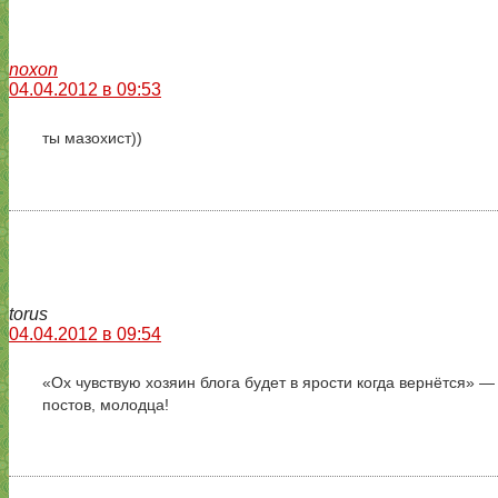
noxon
04.04.2012 в 09:53
ты мазохист))
torus
04.04.2012 в 09:54
«Ох чувствую хозяин блога будет в ярости когда вернётся» —
постов, молодца!