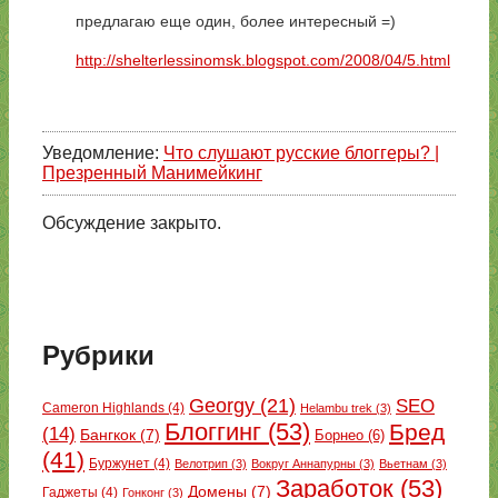
предлагаю еще один, более интересный =)
http://shelterlessinomsk.blogspot.com/2008/04/5.html
Уведомление:
Что слушают русские блоггеры? |
Презренный Манимейкинг
Обсуждение закрыто.
Рубрики
Georgy
(21)
SEO
Cameron Highlands
(4)
Helambu trek
(3)
Блоггинг
(53)
Бред
(14)
Бангкок
(7)
Борнео
(6)
(41)
Буржунет
(4)
Велотрип
(3)
Вокруг Аннапурны
(3)
Вьетнам
(3)
Заработок
(53)
Домены
(7)
Гаджеты
(4)
Гонконг
(3)