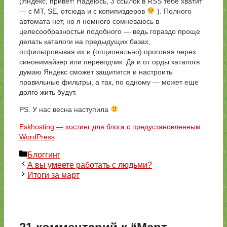
(Яндекс, привет! Надеюсь, 3 ссылок в RSS тебе хватит
— с MT, SE, отсюда и с копипиздеров
). Полного
автомата нет, но я немного сомневаюсь в
целесообразностьи подобного — ведь гораздо проще
делать каталоги на предыдущих базах,
отфильтровывая их и (опционально) прогоняя через
синонимайзер или переводчик. Да и от орды каталогв
думаю Яндекс сможет защитится и настроить
правильные фильтры, а так, по одному — может еще
долго жить будут.
PS. У нас весна наступила
Eskhosting — хостинг для блога с предустановленным
WordPress
Рубрики
Блоггинг
А вы умеете работать с людьми?
Итоги за март