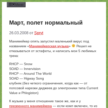
Перейти
Меню
к
содержимому
Март, полет нормальный
26.03.2008
от
Spryt
Манимейкер опять запустил маленький вирус под
названием «
Манимейкерская музыка
»
Решил не
отказываться от эстафеты, и написать мои 5 любимых
трека:
RHCP — Snow
SOAD — Innervision
RHCP — Around The World
SOAD — Higway Song
клубняк (без четкого ограничения, когда как — от
попсовой нарезки диджеев до электроники типа Current
Value и Phlogiston)
К музыке у меня отношение такое же, как и у
презренного манимейкера
— если комп включен, то из