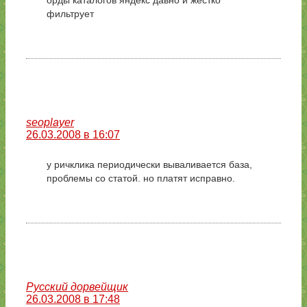
орды каталогов яндекс давно и жёстко
фильтрует
seoplayer
26.03.2008 в 16:07
у ричклика периодически вываливается база,
проблемы со статой. но платят исправно.
Русский дорвейщик
26.03.2008 в 17:48