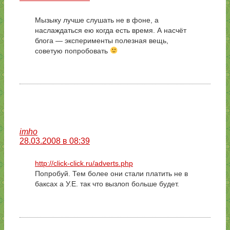
Мызыку лучше слушать не в фоне, а
наслаждаться ею когда есть время. А насчёт
блога — эксперименты полезная вещь,
советую попробовать
imho
28.03.2008 в 08:39
http://click-click.ru/adverts.php
Попробуй. Тем более они стали платить не в
баксах а У.Е. так что вызлоп больше будет.