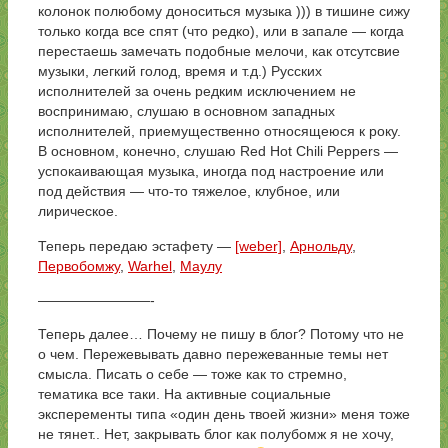
колонок полюбому доноситься музыка ))) в тишине сижу
только когда все спят (что редко), или в запале — когда
перестаешь замечать подобные мелочи, как отсутсвие
музыки, легкий голод, время и т.д.) Русских
исполнителей за очень редким исключением не
воспринимаю, слушаю в основном западных
исполнителей, приемущественно относящеюся к року.
В основном, конечно, слушаю Red Hot Chili Peppers —
успокаивающая музыка, иногда под настроение или
под действия — что-то тяжелое, клубное, или
лирическое.
Теперь передаю эстафету —
[weber]
,
Арнольду
,
Первобомжу
,
Warhel
,
Маулу
————————-
Теперь далее… Почему не пишу в блог? Потому что не
о чем. Пережевывать давно пережеванные темы нет
смысла. Писать о себе — тоже как то стремно,
тематика все таки. На активные социальные
эксперементы типа «один день твоей жизни» меня тоже
не тянет.. Нет, закрывать блог как полубомж я не хочу,