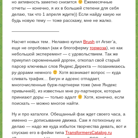
но активность заметно снизится
Ежемесячные
отчеты — конечно, я их в большей степени для себя
делаю, так что 1 апреля ждите)) Если найду какую ни
будь новую тему — тоже расскажу, мне не жалко.
———————————
Насчет новых тем.. Нелавно купил
Brush
от Arser’a,
еще не опробовал (как и блогоферму
тормоза
), но как
небольшой эксперемент — с удовольствием. Так же
прикупил скромненький дорген, откопал свой старый
парсер ключевых слов Яндекс.Директа — позанимаюсь
ру-дорами немного
Хотя возникает вопрос — куда
сливать трафик… Бегун и адсенс отпадает,
многочисленные бурж-партнерки тоже (мне Яндекс
привычней), из известных мне ру-партнерок, которые
приниают доры — только адалт
Хотя, конечно, если
поискать — можно многое найти.
Ну и про каталоги. Обещанный фак ждет своего часа, а
именно — дописывание движка. Сам я потихоньку их
делаю — надо же куда избыток творчества девать, вот и
спускаю его в фейки типа
TransformersCatalog.ru