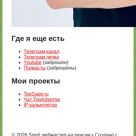
Где я еще есть
Телеграм канал
Телеграм личка
Youtube
(заброшен)
Подкасты
(заброшены)
Мои проекты
TopSape.ru
Чат TopAdsense
IP калькулятор
© 2026 Spryt: вебмастер на пенсии
• Создано с