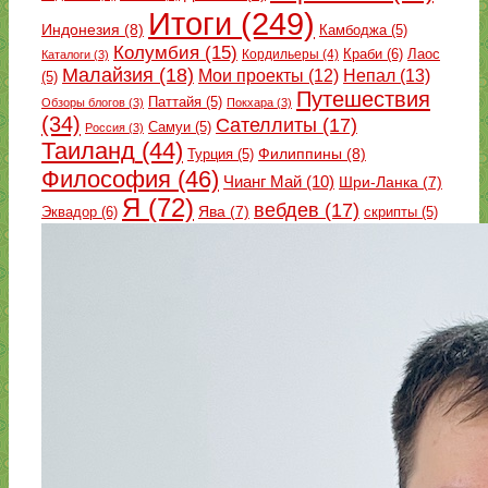
Итоги
(249)
Индонезия
(8)
Камбоджа
(5)
Колумбия
(15)
Краби
(6)
Кордильеры
(4)
Лаос
Каталоги
(3)
Малайзия
(18)
Непал
(13)
Мои проекты
(12)
(5)
Путешествия
Паттайя
(5)
Обзоры блогов
(3)
Покхара
(3)
(34)
Сателлиты
(17)
Самуи
(5)
Россия
(3)
Таиланд
(44)
Филиппины
(8)
Турция
(5)
Философия
(46)
Чианг Май
(10)
Шри-Ланка
(7)
Я
(72)
вебдев
(17)
Эквадор
(6)
Ява
(7)
скрипты
(5)