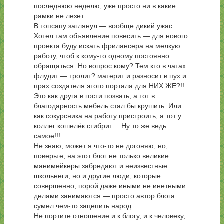
последнюю неделю, уже просто ни в какие
рамки не лезет
В топсапу заглянул — вообще дикий ужас.
Хотел там объявление повесить — для нового
проекта буду искать фрилансера на мелкую
работу, чтоб к кому-то одному постоянно
обращаться. Но вопрос кому? Тем кто в чатах
флудит — тролит? материт и разносит в пух и
прах создателя этого портала для НИХ ЖЕ?!!
Это как друга в гости позвать, а тот в
благодарность мебель стал бы крушить. Или
как сокурсника на работу пристроить, а тот у
коллег кошелёк стибрит… Ну то же ведь
самое!!!
Не знаю, может я что-то не догоняю, но,
поверьте, на этот блог не только великие
манимейкеры забредают и неизвестные
школьнеги, но и другие люди, которые
совершенно, порой даже иными не инетными
делами занимаются — просто автор блога
сумел чем-то зацепить народ
Не портите отношение и к блогу, и к человеку,