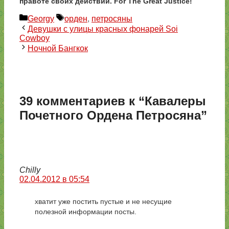
правоте своих действий. For The Great Justice!
Рубрики
Метки
Georgy
орден
,
петросяны
Девушки с улицы красных фонарей Soi
Cowboy
Ночной Бангкок
39 комментариев к “Кавалеры
Почетного Ордена Петросяна”
Chilly
02.04.2012 в 05:54
хватит уже постить пустые и не несущие
полезной информации посты.