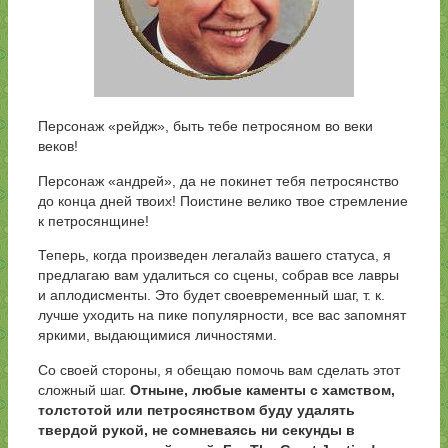
Персонаж «рейдж», быть тебе петросяном во веки
веков!
Персонаж «андрей», да не покинет тебя петросянство
до конца дней твоих! Поистине велико твое стремление
к петросянщине!
Теперь, когда произведен легалайз вашего статуса, я
предлагаю вам удалиться со сцены, собрав все лавры
и аплодисменты. Это будет своевременный шаг, т. к.
лучше уходить на пике популярности, все вас запомнят
яркими, выдающимися личностями.
Со своей стороны, я обещаю помочь вам сделать этот
сложный шаг.
Отныне, любые каменты с хамством,
толстотой или петросянством буду удалять
твердой рукой, не сомневаясь ни секунды в