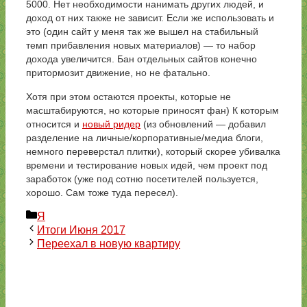
5000. Нет необходимости нанимать других людей, и
доход от них также не зависит. Если же использовать и
это (один сайт у меня так же вышел на стабильный
темп прибавления новых материалов) — то набор
дохода увеличится. Бан отдельных сайтов конечно
притормозит движение, но не фатально.
Хотя при этом остаются проекты, которые не
масштабируются, но которые приносят фан) К которым
относится и
новый ридер
(из обновлений — добавил
разделение на личные/корпоративные/медиа блоги,
немного переверстал плитки), который скорее убивалка
времени и тестирование новых идей, чем проект под
заработок (уже под сотню посетителей пользуется,
хорошо. Сам тоже туда пересел).
Рубрики
Я
Итоги Июня 2017
Переехал в новую квартиру