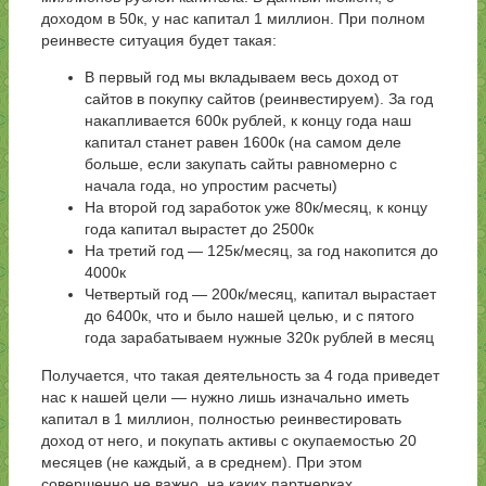
доходом в 50к, у нас капитал 1 миллион. При полном
реинвесте ситуация будет такая:
В первый год мы вкладываем весь доход от
сайтов в покупку сайтов (реинвестируем). За год
накапливается 600к рублей, к концу года наш
капитал станет равен 1600к (на самом деле
больше, если закупать сайты равномерно с
начала года, но упростим расчеты)
На второй год заработок уже 80к/месяц, к концу
года капитал вырастет до 2500к
На третий год — 125к/месяц, за год накопится до
4000к
Четвертый год — 200к/месяц, капитал вырастает
до 6400к, что и было нашей целью, и с пятого
года зарабатываем нужные 320к рублей в месяц
Получается, что такая деятельность за 4 года приведет
нас к нашей цели — нужно лишь изначально иметь
капитал в 1 миллион, полностью реинвестировать
доход от него, и покупать активы с окупаемостью 20
месяцев (не каждый, а в среднем). При этом
совершенно не важно, на каких партнерках