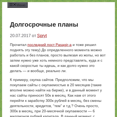
Перейти
Меню
к
содержимому
Долгосрочные планы
20.07.2017
от
Spryt
Прочитал
последний пост Pasagir-а
и тоже решил
поднять эту тему) До определенного момента можно
работать и без планов, просто вылезая из жопы, но вот
затем нужно уже хоть немного представлять, куда и с
какой скоростью ты идешь, и как долго нужно это
делать — и вообще, реально ли.
К примеру, скупка сайтов. Предположим, что мы
покупаем сайты с окупаемостью в 20 месяцев (такие
вполне можно найти на бирже), и в данный момент у
нас сайты приносят 50к в месяц. Как нам от этого
перейти к заработку 300к рублей в месяц, без смены
деятельности, кредитов, “тем” и т.д.? Очень просто,
300к в месяц, при 20-месячной окупаемости — 6
миллионов рублей капитала. В данный момент, с