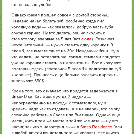
что довольно удобно.
Однако факап пришел совсем с другой стороны..
Недавно начал болеть зуб, особенно когда пил
холодную воду — как оказалось, добрую часть зуба
сожрал кариес. Ну что делать, решил сходить к
стоматологу, впервые за 5 лет (вот
сюда
). Результат
неутешительный — нужно ставить одну коронку и 9
пломб, все вместе тянет на 30к. Нежданчик блин. Ну а
что делать, не оставлять же, такими темпами придется
уже не коронки ставить, а имплантанты. Вот и хожу уже
полторы недели (поставили 5 пломб и подготовили зуб
к коронке). Пришлось еще больше залезить в кредиты,
теперь уже 650$.
Кроме того, это означает, что придется задержаться в
Чианг Мае. Как минимум на 2 недели —
непосредственно на походы к стоматологу, ну и
кредиты надо как то отдавать, а я не уверен, что смогу
спокойно работать в Лаосе или Вьетнаме. Однако еще
месяц жить в том же месте и той же комнате — ну его
нафиг, так что я навострил лыжи в
Smith Residence
(или
в любой другой кондотель того же уровня). Нет ничего