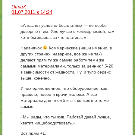
DimaX
01.07.2011 в 14:24
«А насчет условно-бесплатных — не особо
доверяю я им. Уже лучше в коммерческой, там
хотя бы знаешь за что платишь.»
Наивнячок
Коммерческие (наши именно, в
других странах, наверное, все же не так)
делают прям ту же самую работу теми же
самыми материалами, только за ценник * 5-20,
в зависимости от жадности. Ну, и тупо сервис
выше, конечно.
У них единственное, что оборудование, как
правило, новее и врачи моложе. А все
материалы для пломб и т.п. конкретно те же
самые.
«Мы рады, что ты жив. Работай давай лучше,
хватит нищебродствовать.»
Вот прям +1.