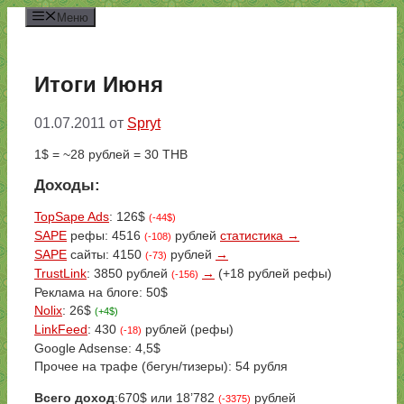
Перейти
Меню
к
содержимому
Итоги Июня
01.07.2011
от
Spryt
1$ = ~28 рублей = 30 THB
Доходы:
TopSape Ads
: 126$
(-44$)
SAPE
рефы: 4516
рублей
статистика →
(-108)
SAPE
сайты: 4150
рублей
→
(-73)
TrustLink
: 3850 рублей
→
(+18 рублей рефы)
(-156)
Реклама на блоге: 50$
Nolix
: 26$
(+4$)
LinkFeed
: 430
рублей (рефы)
(-18)
Google Adsense: 4,5$
Прочее на трафе (бегун/тизеры): 54 рубля
Всего доход
:670$ или 18’782
рублей
(-3375)