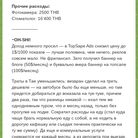
Прочие расходы:
Фотокамера: 2500 THB
Стоматолог: 16’400 THB
——————
~OH-SHI!
Доход немного просел — в TopSape Ads снизил цену до
1$/1000 показов — лучше половина, чем ничего, реклов
совсем мало. Не фрилансил. Зато получил баннер на
блоге (50$/месяц) и буквально вчера баннер на топсапе
(100$/месяц).
Траты в Тае уменьшились: визаран сделал на треть
дешевле — на автобусе было бы еще меньше, но там
придется добираться до воказала на тук-туке, причем
два раза, так что разницы никакой — ехал тем же
однодневным туром, что и месяц назад, только без
прогулке на лодке. Сократил расходы на еду (стал куда
чаще брать нормальную еду с собой, а не ходить в
дорогую кафешку или съедая печенек практически на
ту же сумму). Да еще и коммунальные услуги
снимаются не каждый месяц, а из депозита при выезде,