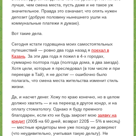
лучше, чем смена места, пусть даже и не такое уж
значительное. Правда это означает, что опять нужен
депозит (добрую половину нынешнего ушли на
коммунальные платежи я думаю).
Вот такие дела.
Сегодня кстати годовщина моих самостоятельных
путешествий — ровно два года назад я
поехал в
Казань
. За эти два года я пожил в 4-х городах,
суммарно полтора года (полгода дома, в два заезда).
Хотя цели, которые я преследовал (в том числе и при
переезде в Тай), я не достиг — ошибочно было
полагать, что смена места жительства изменит стиль
жизни.
Да, и насчет денег. Хожу по краю конечно, но в целом
должно хватить — и на переезд в другое кондо, и на
оплату стоматологу. Однако я буду премного
благодарен, если кто ни будь закроет мою
заявку на
кредит
(200$ на 60 дней, возврат 220$ — 5% в месяц)
— местные кредиторы мне уже походу не доверяют
(что неудивительно, учитывая такую дельту). Не