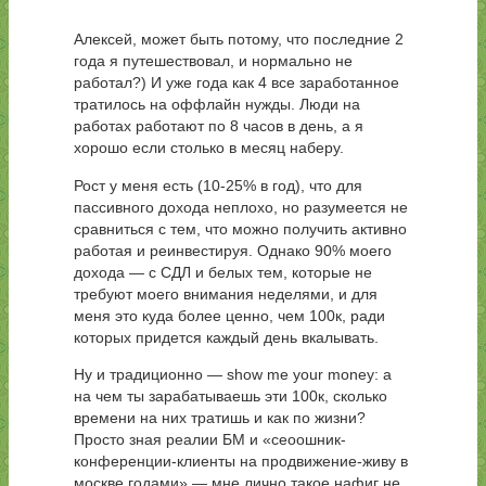
Алексей, может быть потому, что последние 2
года я путешествовал, и нормально не
работал?) И уже года как 4 все заработанное
тратилось на оффлайн нужды. Люди на
работах работают по 8 часов в день, а я
хорошо если столько в месяц наберу.
Рост у меня есть (10-25% в год), что для
пассивного дохода неплохо, но разумеется не
сравниться с тем, что можно получить активно
работая и реинвестируя. Однако 90% моего
дохода — с СДЛ и белых тем, которые не
требуют моего внимания неделями, и для
меня это куда более ценно, чем 100к, ради
которых придется каждый день вкалывать.
Ну и традиционно — show me your money: а
на чем ты зарабатываешь эти 100к, сколько
времени на них тратишь и как по жизни?
Просто зная реалии БМ и «сеоошник-
конференции-клиенты на продвижение-живу в
москве годами» — мне лично такое нафиг не