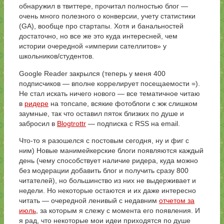
обнаружил в твиттере, прочитал полностью блог —
очень много полезного о конверсии, учету статистики
(GA), вообще про стартапы. Хотя и банальностей
достаточно, но все же это куда интересней, чем
истории очередной «империи сателлитов» у
школьников/студентов.
Google Reader закрылся (теперь у меня 400
подписчиков — вполне коррелирует посещаемости =).
Не стал искать ничего нового — все тематичное читаю
в
ридере
на топсапе, всякие фотоблоги с жж слишком
заумные, так что оставил пяток близких по душе и
забросил в
Blogtrottr
— подписка c RSS на email.
Что-то я разошелся с постовым сегодня, ну и фиг с
ним) Новые манимейкерские блоги появляются каждый
день (чему способствует наличие ридера, куда можно
без модерации добавить блог и получить сразу 800
читателей), но большинство из них не выдерживает и
недели. Но некоторые остаются и их даже интересно
читать — очередной ленивый с недавним
отчетом за
июль
, за которым я слежу с момента его появления. И
я рад, что некоторые мои идеи приходятся по душе