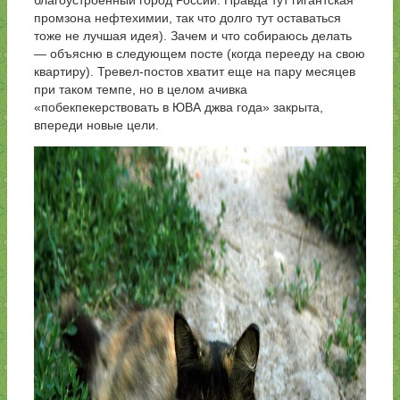
благоустроенный город России. Правда тут гигантская
промзона нефтехимии, так что долго тут оставаться
тоже не лучшая идея). Зачем и что собираюсь делать
— объясню в следующем посте (когда перееду на свою
квартиру). Тревел-постов хватит еще на пару месяцев
при таком темпе, но в целом ачивка
«побекпекерствовать в ЮВА джва года» закрыта,
впереди новые цели.