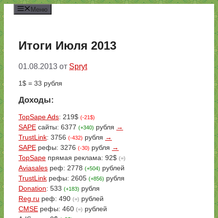
Перейти
Меню
к
содержимому
Итоги Июля 2013
01.08.2013
от
Spryt
1$ = 33 рубля
Доходы:
TopSape Ads
: 219$
(-21$)
SAPE
сайты: 6377
рубля
→
(+340)
TrustLink
: 3756
рубля
→
(-432)
SAPE
рефы: 3276
рубля
→
(-30)
TopSape
прямая реклама: 92$
(=)
Aviasales
реф: 2778
рублей
(+504)
TrustLink
рефы: 2605
рубля
(+856)
Donation
: 533
рубля
(+183)
Reg.ru
реф: 490
рублей
(=)
CMSE
рефы: 460
рублей
(=)