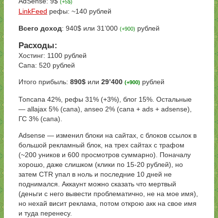
AdSense: 9$
(+5$)
LinkFeed
рефы: ~140 рублей
Всего доход
: 940$ или 31’000
рублей
(+900)
Расходы:
Хостинг: 1100 рублей
Сапа: 520 рублей
Итого прибыль:
890$
или
29’400
рублей
(+900)
Топсапа 42%, рефы 31% (+3%), блог 15%. Остальные
— allajax 5% (сапа), anseo 2% (сапа + ads + adsense),
ГС 3% (сапа).
Adsense — изменил блоки на сайтах, с блоков ссылок в
большой рекламный блок, на трех сайтах с трафом
(~200 уников и 600 просмотров суммарно). Поначалу
хорошо, даже слишком (клики по 15-20 рублей), но
затем CTR упал в ноль и последние 10 дней не
поднимался. Аккаунт можно сказать что мертвый
(деньги с него вывести проблематично, не на мое имя),
но нехай висит реклама, потом открою акк на свое имя
и туда перенесу.