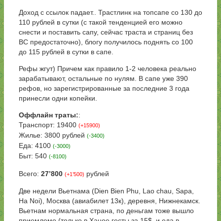
Доход с ссылок падает.. Трастлинк на топсапе со 130 до
110 рублей в сутки (с такой тенденцией его можно
снести и поставить сапу, сейчас траста и страниц без
ВС предостаточно), блогу получилось поднять со 100
до 115 рублей в сутки в сапе.
Рефы жгут) Причем как правило 1-2 человека реально
зарабатывают, остальные по нулям. В сапе уже 390
рефов, но зарегистрированные за последние 3 года
принесли одни копейки.
Оффлайн траты:
:
Транспорт: 19400
(+15900)
Жилье: 3800 рублей
(-3400)
Еда: 4100
(-3000)
Быт: 540
(-8100)
Всего:
27’800
рублей
(+1’500)
Две недели Вьетнама (Dien Bien Phu, Lao chau, Sapa,
Ha Noi), Москва (авиабилет 13к), деревня, Нижнекамск.
Вьетнам нормальная страна, по деньгам тоже вышло
приемлемо (только в Ханое гесты за 15$, и еда в