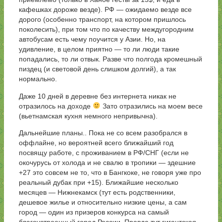
кафешках дороже везде). РФ — ожидаемо везде все
дорого (особенно транспорт, на котором пришлось
поколесить), при том что по качеству междугородним
автобусам есть чему поучится у Азии. Но, на
удивление, в целом приятно — то ли люди такие
попадались, то ли отвык. Разве что полгода кромешный
пиздец (и световой день слишком долгий), а так
нормально.
Даже 10 дней в деревне без интернета никак не
отразилось на доходе
Зато отразились на моем весе
(вьетнамская кухня немного непривычна).
Дальнейшие планы.. Пока не со всем разобрался в
оффлайне, но вероятней всего ближайший год
посвящу работе, с проживанием в РФ/СНГ (если не
окочурусь от холода и не свалю в тропики — здешние
+27 это совсем не то, что в Бангкоке, не говоря уже про
реальный дубак при +15). Ближайшие несколько
месяцев — Нижнекамск (тут есть родственники,
дешевое жилье и относительно низкие цены, а сам
город — один из призеров конкурса на самый