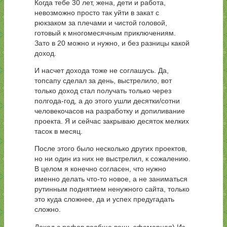
Когда тебе 30 лет, жена, дети и работа,
невозможно просто так уйти в закат с
рюкзаком за плечами и чистой головой,
готовый к многомесячным приключениям.
Зато в 20 можно и нужно, и без разницы какой
доход.
И насчет дохода тоже не соглашусь. Да,
топсапу сделал за день, выстрелило, вот
только доход стал получать только через
полгода-год, а до этого ушли десятки/сотни
человекочасов на разработку и допиливание
проекта. Я и сейчас закрываю десяток мелких
тасок в месяц.
После этого было несколько других проектов,
но ни один из них не выстрелил, к сожалению.
В целом я конечно согласен, что нужно
именно делать что-то новое, а не заниматься
рутинным поднятием ненужного сайта, только
это куда сложнее, да и успех предугадать
сложно.
Доход с рефов вообще вещь эфемерная) Из