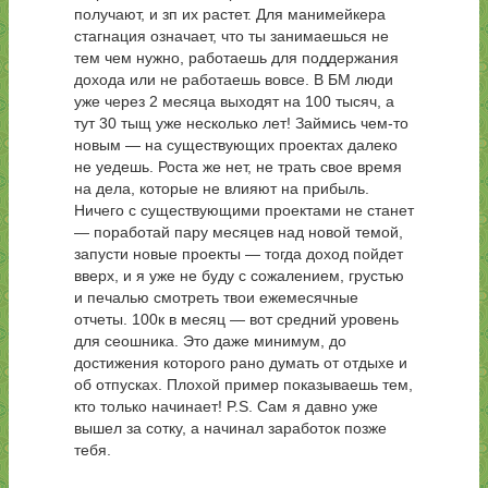
получают, и зп их растет. Для манимейкера
стагнация означает, что ты занимаешься не
тем чем нужно, работаешь для поддержания
дохода или не работаешь вовсе. В БМ люди
уже через 2 месяца выходят на 100 тысяч, а
тут 30 тыщ уже несколько лет! Займись чем-то
новым — на существующих проектах далеко
не уедешь. Роста же нет, не трать свое время
на дела, которые не влияют на прибыль.
Ничего с существующими проектами не станет
— поработай пару месяцев над новой темой,
запусти новые проекты — тогда доход пойдет
вверх, и я уже не буду с сожалением, грустью
и печалью смотреть твои ежемесячные
отчеты. 100к в месяц — вот средний уровень
для сеошника. Это даже минимум, до
достижения которого рано думать от отдыхе и
об отпусках. Плохой пример показываешь тем,
кто только начинает! P.S. Сам я давно уже
вышел за сотку, а начинал заработок позже
тебя.