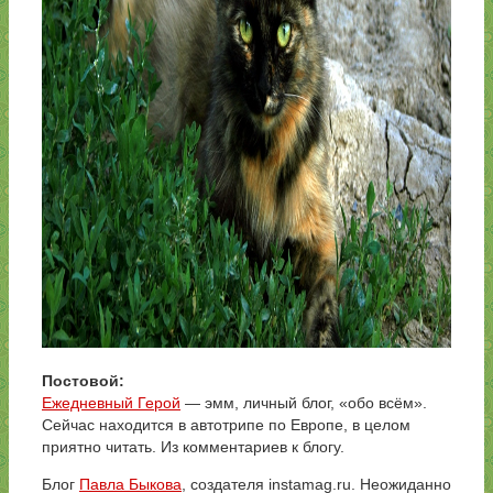
Постовой:
Ежедневный Герой
— эмм, личный блог, «обо всём».
Сейчас находится в автотрипе по Европе, в целом
приятно читать. Из комментариев к блогу.
Блог
Павла Быкова
, создателя instamag.ru. Неожиданно