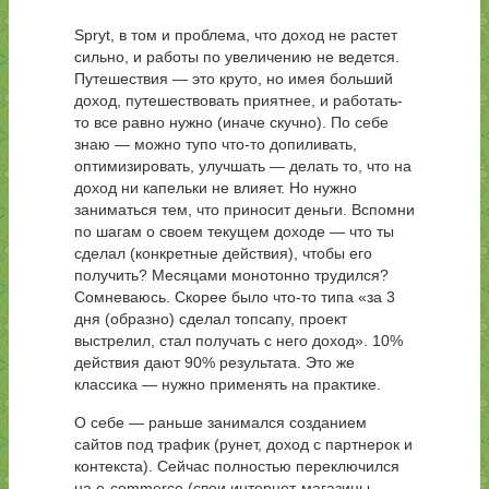
Spryt, в том и проблема, что доход не растет
сильно, и работы по увеличению не ведется.
Путешествия — это круто, но имея больший
доход, путешествовать приятнее, и работать-
то все равно нужно (иначе скучно). По себе
знаю — можно тупо что-то допиливать,
оптимизировать, улучшать — делать то, что на
доход ни капельки не влияет. Но нужно
заниматься тем, что приносит деньги. Вспомни
по шагам о своем текущем доходе — что ты
сделал (конкретные действия), чтобы его
получить? Месяцами монотонно трудился?
Сомневаюсь. Скорее было что-то типа «за 3
дня (образно) сделал топсапу, проект
выстрелил, стал получать с него доход». 10%
действия дают 90% результата. Это же
классика — нужно применять на практике.
О себе — раньше занимался созданием
сайтов под трафик (рунет, доход с партнерок и
контекста). Сейчас полностью переключился
на e-commerce (свои интернет-магазины,