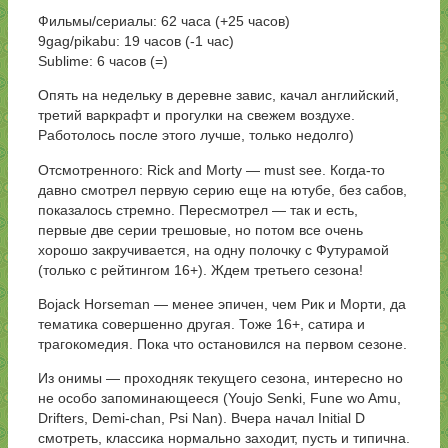
Фильмы/сериалы: 62 часа (+25 часов)
9gag/pikabu: 19 часов (-1 час)
Sublime: 6 часов (=)
Опять на недельку в деревне завис, качал английский,
третий варкрафт и прогулки на свежем воздухе.
Работолось после этого лучше, только недолго)
Отсмотренного: Rick and Morty — must see. Когда-то
давно смотрел первую серию еще на ютубе, без сабов,
показалось стремно. Пересмотрел — так и есть,
первые две серии трешовые, но потом все очень
хорошо закручивается, на одну полочку с Футурамой
(только с рейтингом 16+). Ждем третьего сезона!
Bojack Horseman — менее эпичен, чем Рик и Морти, да
тематика совершенно другая. Тоже 16+, сатира и
трагокомедия. Пока что остановился на первом сезоне.
Из онимы — проходняк текущего сезона, интересно но
не особо запоминающееся (Youjo Senki, Fune wo Amu,
Drifters, Demi-chan, Psi Nan). Вчера начал Initial D
смотреть, классика нормально заходит, пусть и типична.