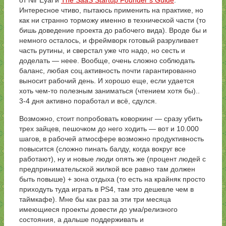
от Nir Eyal и
The SaaS Startup Founder’s Guide
.
Интересное чтиво, пытаюсь применить на практике, но
как ни странно торможу именно в технической части (то
бишь доведение проекта до рабочего вида). Вроде бы и
немного осталось, и фреймворк готовый разруливает
часть рутины, и сверстал уже что надо, но сесть и
доделать — неее. Вообще, очень сложно соблюдать
баланс, любая соц.активность почти гарантированно
выносит рабочий день. И хорошо еще, если удается
хоть чем-то полезным заниматься (чтением хотя бы)..
3-4 дня активно поработал и всё, сдулся.
Возможно, стоит попробовать коворкинг — сразу убить
трех зайцев, пешочком до него ходить — вот и 10.000
шагов, в рабочей атмосфере возможно продуктивность
повысится (сложно пинать балду, когда вокруг все
работают), ну и новые люди опять же (процент людей с
предпринимательской жилкой все равно там должен
быть повыше) + зона отдыха (то есть на крайняк просто
приходуть туда играть в PS4, там это дешевле чем в
таймкафе). Мне бы как раз за эти три месяца
имеющиеся проекты довести до ума/релизного
состояния, а дальше поддерживать и