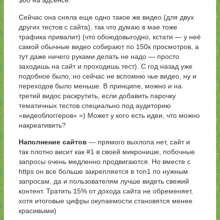
$80 на адсенсе.
Сейчас она сняла еще одно такое же видео (для двух
других тестов с сайта), так что думаю в мае тоже
трафика привалит) (что обоюдовыгодно, кстати — у неё
самой обычные видео собирают по 150к просмотров, а
тут даже ничего руками делать не надо — просто
заходишь на сайт и проходишь тест). С год назад уже
подобное было, но сейчас не вспомню чье видео, ну и
переходов было меньше. В принципе, можно и на
третий видос раскрутить, если добавить парочку
тематичных тестов специально под аудиторию
«видеоблоггеров» =) Может у кого есть идеи, что можно
накреативить?
Наполнение сайтов
— прямого выхлопа нет, сайт и
так плотно висит как #1 в своей микронише, побочные
запросы очень медленно продвигаются. Но вместе с
https он все больше закрепляется в топ1 по нужным
запросам, да и пользователям лучше видеть свежий
контент. Тратить 15% от дохода сайта не обременяет,
хотя итоговые цифры окупаемости становятся менее
красивыми)