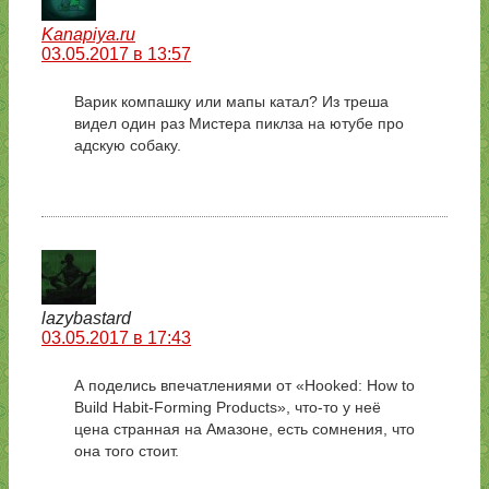
Kanapiya.ru
03.05.2017 в 13:57
Варик компашку или мапы катал? Из треша
видел один раз Мистера пиклза на ютубе про
адскую собаку.
lazybastard
03.05.2017 в 17:43
А поделись впечатлениями от «Hooked: How to
Build Habit-Forming Products», что-то у неё
цена странная на Амазоне, есть сомнения, что
она того стоит.