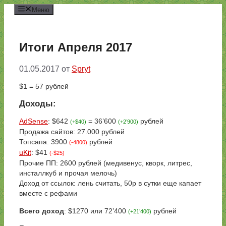
Перейти
Меню
к
содержимому
Итоги Апреля 2017
01.05.2017
от
Spryt
$1 = 57 рублей
Доходы:
AdSense
: $642
= 36’600
рублей
(+$40)
(+2’900)
Продажа сайтов: 27.000 рублей
Топсапа: 3900
рублей
(-4800)
uKit
: $41
(-$25)
Прочие ПП: 2600 рублей (медивенус, кворк, литрес,
инсталлкуб и прочая мелочь)
Доход от ссылок: лень считать, 50р в сутки еще капает
вместе с рефами
Всего доход
: $1270 или 72’400
рублей
(+21’400)