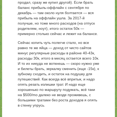
продал, сразу же купил другой). Если брать
баланс прибыль-оффлайн с сентября по
декабрь — там около нуля болтается — вся
прибыль на оффлайн ушла. За 2017-й
получше, но тоже много расходов (на отпуск
родителям, ноут), итого остаток 50к —
примерно столько сейчас и лежит на балансе.
Сейчас копить чуть полегче стало, но все
равно те же яйца — доход от чисто сайтов
минус регулярные расходы в районе 40-43к,
расходы 30к, итого в месяц остается всего 10к.
И то их никуда не воткнешь — скоро нужно уже
и билеты брать, зеркалку сменить (еще -15к), к
зубному сходить, и остаток на подушку для
путешествий. Как всегда всё впритык, и надо
опять резать излишки трат. И надо еще
хорошенько по маршруту подумать, всё таки
на $500/mo далеко не везде проживешь, с
большими тратами без роста доходов я опять
в стенку упрусь.