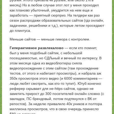
месяц) Но в любом случае этот лот у меня проходил
как планово убыточный, умудрится на нем еще и
заработать — приятный сюрприз. На телдери как раз
сезон распродажи образовательных сайтов (гдз онлайн,
задачники, решебники и т.д.), которые летом проседают
до плинтуса.
Меньше сайтов — меньше гимора с контролем.
Гиперактивное развлекалово
— если кто помнит,
был у меня подобный сайтик, с небольшой
посещаемостью, но СДЛьный и вечный по интересу. В
этом месяце одна из видеоблоггерш сняла
видеопрохождение с этим сайтом (там прохождение
тестов, от этого и набегают просмотры), и набрала аж
350к просмотров этого видео (и 6000 комментариев —
люди любят смотреть, как кто-то тупит). Ютуб конечно
реферер скрывает для не-https сайтов, однако не
заметить прирост до 300 посетителей онлайн сложно (с
закладок, ПС брендовый, потом подтянулся с ВК от
репостов). За неделю привалило 40к уников и полтора
миллиона просмотров, что в свою очередь принесло