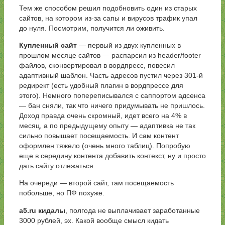
Тем же способом решил подобновить один из старых
сайтов, на котором из-за сапы и вирусов трафик упал
до нуля. Посмотрим, получится ли оживить.
Купленный сайт
— первый из двух купленных в
прошлом месяце сайтов — распарсил из header/footer
файлов, сконвертировал в вордпресс, повесил
адаптивный шаблон. Часть адресов пустил через 301-й
редирект (есть удобный плагин в вордпрессе для
этого). Немного попереписывался с саппортом адсенса
— бан сняли, так что ничего придумывать не пришлось.
Доход правда очень скромный, идет всего на 4% в
месяц, а по предыдущему опыту — адаптивка не так
сильно повышает посещаемость. И сам контент
оформлен тяжело (очень много таблиц). Попробую
еще в середину контента добавить контекст, ну и просто
дать сайту отлежаться.
На очереди — второй сайт, там посещаемость
побольше, но ПФ похуже.
a5.ru кидалы
, полгода не выплачивает заработанные
3000 рублей, эх. Какой вообще смысл кидать