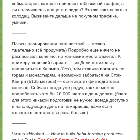
вебмастеров, которые приносят тебе живой трафик, а
ты оплачиваешь процент с лидов? Это же как плевать в
колодец. Выживайте дальше на покупном трафике,
умники.
———-
Плюсы планирования путешествий — можно
тщательно всё продумать) Подробно еще ничего не
расписывал, конечно, но кое-какие места отметил. К
примеру, хороший вариант — из Дели потихоньку
направиться в Кашмир (Лех), там отлично погонять по
горам и монастырям, и возможно забраться на Сток-
Кангри (6135 метров) — если хватит физподготовки
конечно. Сейчас погода уже радуэ, так что можно
попробовать хотя бы 10.000 шагов в день делать (благо
для этого никакой подготовки не нужно, всегда доступно
и на следующий день на помираешь, даже если
отшагал в полтора-два раза больше).
———-
Читаю
«Hooked — How to build habit-forming products»