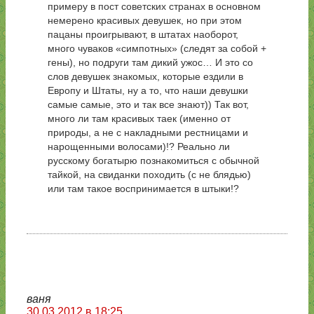
примеру в пост советских странах в основном
немерено красивых девушек, но при этом
пацаны проигрывают, в штатах наоборот,
много чуваков «симпотных» (следят за собой +
гены), но подруги там дикий ужос… И это со
слов девушек знакомых, которые ездили в
Европу и Штаты, ну а то, что наши девушки
самые самые, это и так все знают)) Так вот,
много ли там красивых таек (именно от
природы, а не с накладными рестницами и
нарощенными волосами)!? Реально ли
русскому богатырю познакомиться с обычной
тайкой, на свиданки походить (с не блядью)
или там такое воспринимается в штыки!?
ваня
30.03.2012 в 18:25