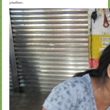
улыбок».