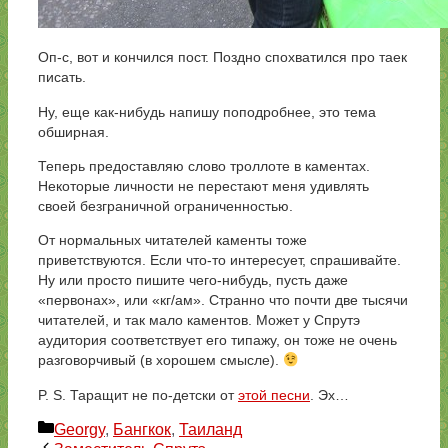
Оп-с, вот и кончился пост. Поздно спохватился про таек
писать.
Ну, еще как-нибудь напишу поподробнее, это тема
обширная.
Теперь предоставляю слово троллоте в каментах.
Некоторые личности не перестают меня удивлять
своей безграничной ограниченностью.
От нормальных читателей каменты тоже
приветствуются. Если что-то интересует, спрашивайте.
Ну или просто пишите чего-нибудь, пусть даже
«первонах», или «кг/ам». Странно что почти две тысячи
читателей, и так мало каментов. Может у Спрутэ
аудитория соответствует его типажу, он тоже не очень
разговорчивый (в хорошем смысле).
P. S. Таращит не по-детски от
этой песни
. Эх…
Рубрики
Georgy
,
Бангкок
,
Таиланд