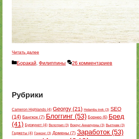
Читать далее
Рубрики
Боракай
,
Филиппины
26 комментариев
Рубрики
Georgy
(21)
SEO
Cameron Highlands
(4)
Helambu trek
(3)
Блоггинг
(53)
Бред
(14)
Бангкок
(7)
Борнео
(6)
(41)
Буржунет
(4)
Велотрип
(3)
Вокруг Аннапурны
(3)
Вьетнам
(3)
Заработок
(53)
Домены
(7)
Гаджеты
(4)
Гонконг
(3)