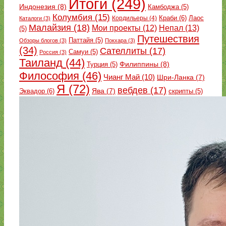
Итоги
(249)
Индонезия
(8)
Камбоджа
(5)
Колумбия
(15)
Краби
(6)
Кордильеры
(4)
Лаос
Каталоги
(3)
Малайзия
(18)
Непал
(13)
Мои проекты
(12)
(5)
Путешествия
Паттайя
(5)
Обзоры блогов
(3)
Покхара
(3)
(34)
Сателлиты
(17)
Самуи
(5)
Россия
(3)
Таиланд
(44)
Филиппины
(8)
Турция
(5)
Философия
(46)
Чианг Май
(10)
Шри-Ланка
(7)
Я
(72)
вебдев
(17)
Эквадор
(6)
Ява
(7)
скрипты
(5)