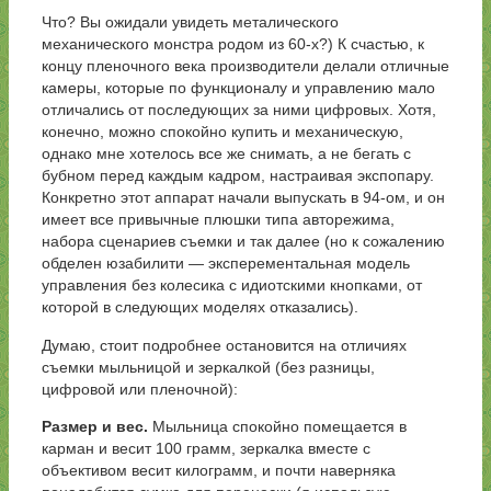
Что? Вы ожидали увидеть металического
механического монстра родом из 60-х?) К счастью, к
концу пленочного века производители делали отличные
камеры, которые по функционалу и управлению мало
отличались от последующих за ними цифровых. Хотя,
конечно, можно спокойно купить и механическую,
однако мне хотелось все же снимать, а не бегать с
бубном перед каждым кадром, настраивая экспопару.
Конкретно этот аппарат начали выпускать в 94-ом, и он
имеет все привычные плюшки типа авторежима,
набора сценариев съемки и так далее (но к сожалению
обделен юзабилити — эксперементальная модель
управления без колесика с идиотскими кнопками, от
которой в следующих моделях отказались).
Думаю, стоит подробнее остановится на отличиях
съемки мыльницой и зеркалкой (без разницы,
цифровой или пленочной):
Размер и вес.
Мыльница спокойно помещается в
карман и весит 100 грамм, зеркалка вместе с
объективом весит килограмм, и почти наверняка