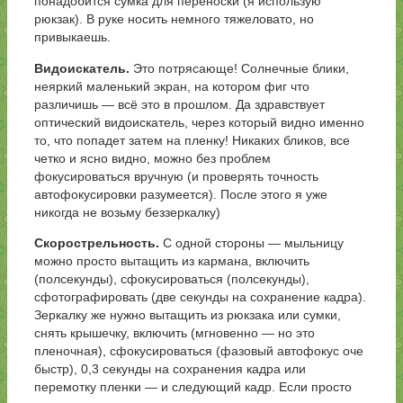
понадобится сумка для переноски (я использую
рюкзак). В руке носить немного тяжеловато, но
привыкаешь.
Видоискатель.
Это потрясающе! Солнечные блики,
неяркий маленький экран, на котором фиг что
различишь — всё это в прошлом. Да здравствует
оптический видоискатель, через который видно именно
то, что попадет затем на пленку! Никаких бликов, все
четко и ясно видно, можно без проблем
фокусироваться вручную (и проверять точность
автофокусировки разумеется). После этого я уже
никогда не возьму беззеркалку)
Скорострельность.
С одной стороны — мыльницу
можно просто вытащить из кармана, включить
(полсекунды), сфокусироваться (полсекунды),
сфотографировать (две секунды на сохранение кадра).
Зеркалку же нужно вытащить из рюкзака или сумки,
снять крышечку, включить (мгновенно — но это
пленочная), сфокусироваться (фазовый автофокус оче
быстр), 0,3 секунды на сохранения кадра или
перемотку пленки — и следующий кадр. Если просто