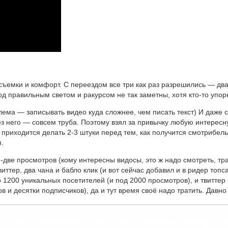
съемки и комфорт. С переездом все три как раз разрешились — дв
д правильным светом и ракурсом не так заметны, хотя кто-то упор
ема — записывать видео куда сложнее, чем писать текст) И даже с
без него — совсем труба. Поэтому взял за привычку любую интересн
 приходится делать 2-3 штуки перед тем, как получится смотрибе
я.
две просмотров (кому интересны видосы, это ж надо смотреть, тра
ттер, два чана и бабло клик (и вот сейчас добавил и в ридер топс
о 1200 уникальных посетителей (и под 2000 просмотров), и твиттер
 и десятки подписчиков), да и тут время своё надо тратить. Давн