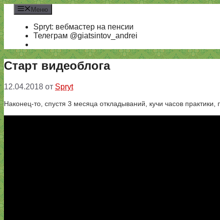
Перейти
Меню
к
содержимому
Spryt: вебмастер на пенсии
Телеграм @giatsintov_andrei
Старт видеоблога
12.04.2018
от
Spryt
Наконец-то, спустя 3 месяца откладываний, кучи часов практики