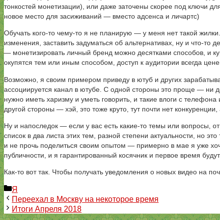
тонкостей монетизации), или даже заточены скорее под ключи дл
новое место для засиживаний — вместо адсенса и личартс)
Обучать кого-то чему-то я не планирую — у меня нет такой жилки
изменения, заставить задуматься об альтернативах, ну и что-то де
— монетизировать личный бренд можно десятками способов, и ку
окупятся тем или иным способом, доступ к аудитории всегда цене
Возможно, я своим примером приведу в ютуб и других зарабатыв
ассоциируется канал в ютубе. С одной стороны это проще — ни д
нужно иметь харизму и уметь говорить, и такие влоги с телефона
другой стороны — хэй, это тоже круто, тут почти нет конкуренции,
Ну и напоследок — если у вас есть какие-то темы или вопросы, о
список в два листа этих тем, разной степени актуальности, но эт
и не прочь поделиться своим опытом — примерно в мае я уже хочу
публичности, и я гарантированный косячник и первое время будут
Как-то вот так. Чтобы получать уведомления о новых видео на п
Рубрики
Я
Переехал в Москву на некоторое время
Итоги Апреля 2018