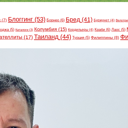
Блоггинг
(53)
Бред
(41)
к
(7)
Борнео
(6)
Буржунет
(4)
Велотри
Колумбия
(15)
Краби
(6)
оджа
(5)
Кордильеры
(4)
Лаос
(5)
Каталоги
(3)
Таиланд
(44)
Фи
ателлиты
(17)
Филиппины
(8)
Турция
(5)