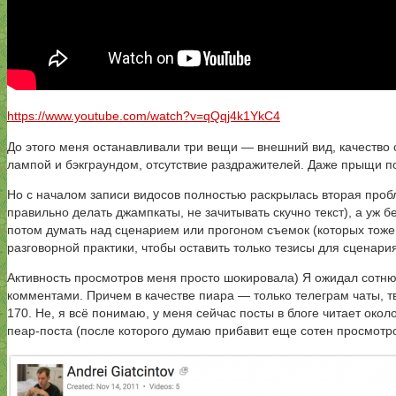
https://www.youtube.com/watch?v=qQqj4k1YkC4
До этого меня останавливали три вещи — внешний вид, качество 
лампой и бэкграундом, отсутствие раздражителей. Даже прыщи по
Но с началом записи видосов полностью раскрылась вторая пробл
правильно делать джампкаты, не зачитывать скучно текст), а уж 
потом думать над сценарием или прогоном съемок (которых тоже
разговорной практики, чтобы оставить только тезисы для сценари
Активность просмотров меня просто шокировала) Я ожидал сотню-
комментами. Причем в качестве пиара — только телеграм чаты, тви
170. Не, я всё понимаю, у меня сейчас посты в блоге читает окол
пеар-поста (после которого думаю прибавит еще сотен просмотров