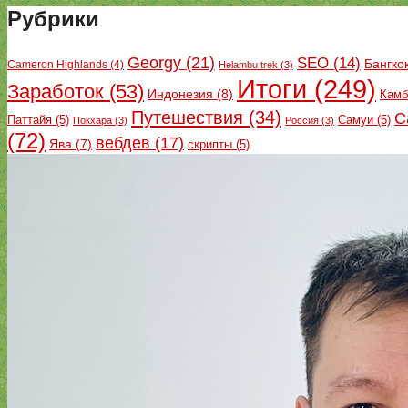
Рубрики
Georgy
(21)
SEO
(14)
Бангко
Cameron Highlands
(4)
Helambu trek
(3)
Итоги
(249)
Заработок
(53)
Индонезия
(8)
Камб
Путешествия
(34)
С
Паттайя
(5)
Самуи
(5)
Покхара
(3)
Россия
(3)
(72)
вебдев
(17)
Ява
(7)
скрипты
(5)