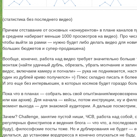
(статистика без последнего видео)
Причем отставание от основных «конкурентов» в плане каналов пр
в среднем набирает меньше 1000 просмотров на видео). Про число
чтобы выйти за рамки — нужно будет либо делать видео для новичк
больших бюджетов и супер-продакшена)
Вообще, конечно, работа над видео требует значительно больше т
монтаж (найти удачный дубль, обрезать, убрать молчание и запинк
видос, включаем камеру и погнали» — рука не поднимается, настол
один из дублей криво получился» =) Плюс складно писать я более-
И это еще без интервьюшек, в которых косяков будет гораздо бол
Пока что в планах — собрать весь свой опыт/знания/мировоззрени
или как архив). Для начала — кейсы, потом инструкции, ну и фил
момент выхода — для знакомой аудитории. А дальше посмотрим, в
Зачем? Challenge, занятие пустой ниши, ЧСВ, работа над собой, с
регулярных финстрипов и ведения блога — что что, а последовател
буду), философские посты тоже. Но и дублирования не будет — 
делаться, до установки вордпресса я конечно опускаться не буд