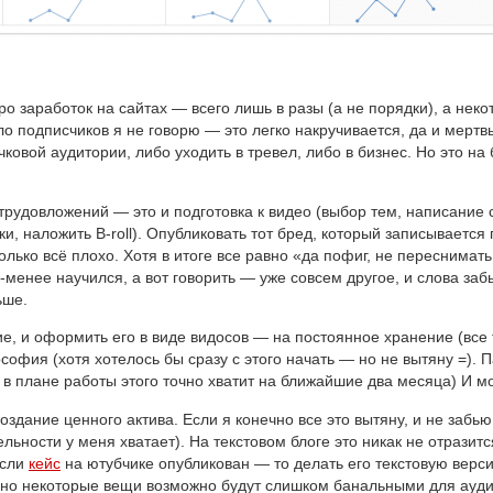
о заработок на сайтах — всего лишь в разы (а не порядки), а нек
 подписчиков я не говорю — это легко накручивается, да и мертвы
овой аудитории, либо уходить в тревел, либо в бизнес. Но это на б
рудовложений — это и подготовка к видео (выбор тем, написание с
и, наложить B-roll). Опубликовать тот бред, который записывается
ько всё плохо. Хотя в итоге все равно «да пофиг, не переснимать ж
менее научился, а вот говорить — уже совсем другое, и слова забы
ьше.
е, и оформить его в виде видосов — на постоянное хранение (все 
ософия (хотя хотелось бы сразу с этого начать — но не вытяну =).
 плане работы этого точно хватит на ближайшие два месяца) И мо
оздание ценного актива. Если я конечно все это вытяну, и не забью
ьности у меня хватает). На текстовом блоге это никак не отразитс
если
кейс
на ютубчике опубликован — то делать его текстовую верси
у, но некоторые вещи возможно будут слишком банальными для ауди