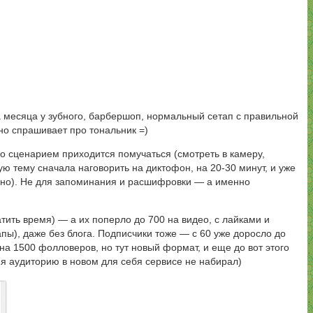
а месяца у зубного, барбершоп, нормальный сетап с правильной
но спрашивает про тональник =)
о сценарием приходится помучаться (смотреть в камеру,
ую тему сначала наговорить на диктофон, на 20-30 минут, и уже
льно). Не для запоминания и расшифровки — а именно
тить время) — а их поперло до 700 на видео, с лайками и
апы), даже без блога. Подписчики тоже — с 60 уже доросло до
 на 1500 фолловеров, но тут новый формат, и еще до вот этого
о я аудиторию в новом для себя сервисе не набирал)