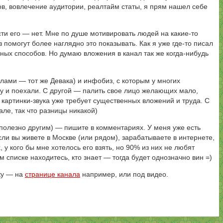
ов, вовлечение аудитории, реалтайм статы, я прям нашел себе
сти его — нет. Мне по душе мотивировать людей на какие-то
з помогут более наглядно это показывать. Как я уже где-то писал
ых способов. Но думаю вложения в канал так же когда-нибудь
лами — тот же Девака) и инфобиз, с которым у многих
ру и поехали. С другой — палить свое лицо желающих мало,
 картинки-звука уже требует существенных вложений и труда. С
але, так что разницы никакой)
ь полезно другим) — пишите в комментариях. У меня уже есть
если вы живете в Москве (или рядом), зарабатываете в интернете,
у кого бы мне хотелось его взять, но 90% из них не любят
 списке находитесь, кто знает — тогда будет однозначно вин =)
оку — на
странице канала
например, или под видео.