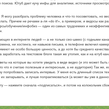
я поиска. Ютуб дает кучу инфы для аналитики, источники просмотр
. Я могу разобрать проблему человека и что-то посоветовать, но ве
лать. Причем не речами а-ля «do it!», а примером, и видосы как ра
рсы/обучение/инфобиз — один из самых трудоемких и неэффективн
н.
ающих в интернете людей — а не только сео-шмео (с годными кана
омена, ни хостинга, ни навыков письма, в телефоне включил каме
 имеют не особо большую ценность, а до хотя бы среднего качества
 а заработать на текстовом блоге такая же утопия, как и на ютуб кан
тветы на которые вы хотите увидеть в виде видео (и это может быт
о то что я считаю полезным и интересным, а не аудитория) Так же, 
 попробовать записать интервью. У меня есть длинный список тех, 
 их запарывать, и лучше попрактиковаться (а может вы уже в данном
очту — нажмите сначала «подписаться», и потом на колокольчик сб