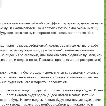
оторых я уже вполне себе обошел (фсео, яр громов, даже сеопульт
е души скапливаются. Но и потолок тут конечно очень низкий,
удущее, пока что нужно просто топ1 стать в этой теме, без
ценария-тезисов, отбраковка), сетап, съемка до лучшего дубля,
 под соусом «ну надо про доры/капитал/статейники запилить
е видос из-за оговорки, или того что забыл один из пунктов, или
ваются, и подача не та. Практика, практика и еще раз практика)
таки тексты на блоге редко используются как ознакомительные,
 Параллельно — всякая событийка, которая актуальна только на
жно будет немного в маркетинг вложиться.
 после энного видео (с другой стороны, у меня скоро будет 11 лет
я — посты итогов будут здесь (видео итогов я записывать не
ю я не буду. И сами видосы иногда будут под другую аудиторию
тории (вроде параметров подбора сайтов для покупки, или