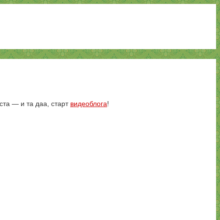
та — и та даа, старт
видеоблога
!